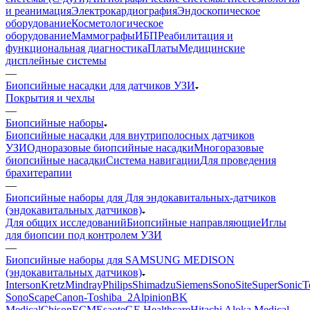
и реанимация
Электрокардиография
Эндоскопическое
оборудование
Косметологическое
оборудование
Маммографы
ИБП
Реабилитация и
функциональная диагностика
Платы
Медицинские
дисплейные системы
—
Биопсийные насадки для датчиков УЗИ
Покрытия и чехлы
—
Биопсийные наборы
Биопсийные насадки для внутриполосных датчиков
УЗИ
Одноразовые биопсийные насадки
Многоразовые
биопсийные насадки
Система навигации
Для проведения
брахитерапии
—
Биопсийные наборы для Для эндокавитальных-датчиков
(эндокавитальных датчиков)
Для общих исследований
Биопсийные направляющие
Иглы
для биопсии под контролем УЗИ
—
Биопсийные наборы для SAMSUNG MEDISON
(эндокавитальных датчиков)
Interson
Kretz
Mindray
Philips
Shimadzu
Siemens
SonoSite
SuperSonic
T
SonoScape
Canon-Toshiba_2
Alpinion
BK
Medical
Chison
ECM
Esaote
GE Healthcare
Hitachi Aloka Medical