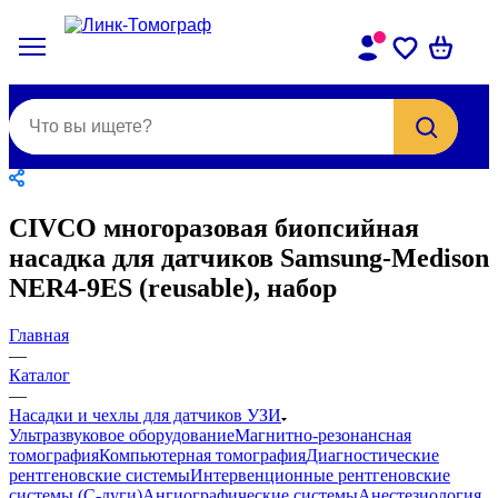
CIVCO многоразовая биопсийная
насадка для датчиков Samsung-Medison
NER4-9ES (reusable), набор
Главная
—
Каталог
—
Насадки и чехлы для датчиков УЗИ
Ультразвуковое оборудование
Магнитно-резонансная
томография
Компьютерная томография
Диагностические
рентгеновские системы
Интервенционные рентгеновские
системы (С-дуги)
Ангиографические системы
Анестезиология