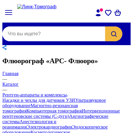
Флюорограф «АРС- Флюоро»
Главная
—
Каталог
—
Рентген-аппараты и комплексы
Насадки и чехлы для датчиков УЗИ
Ультразвуковое
оборудование
Магнитно-резонансная
томография
Компьютерная томография
Интервенционные
рентгеновские системы (С-дуги)
Ангиографические
системы
Анестезиология и
реанимация
Электрокардиография
Эндоскопическое
оборудование
Косметологическое