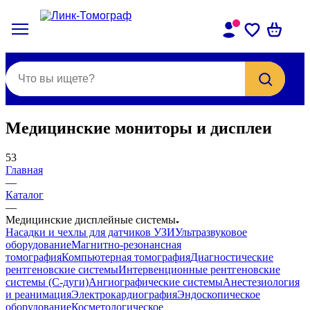
Медицинские мониторы и дисплеи
53
Главная
—
Каталог
—
Медицинские дисплейные системы
Насадки и чехлы для датчиков УЗИ
Ультразвуковое
оборудование
Магнитно-резонансная
томография
Компьютерная томография
Диагностические
рентгеновские системы
Интервенционные рентгеновские
системы (С-дуги)
Ангиографические системы
Анестезиология
и реанимация
Электрокардиография
Эндоскопическое
оборудование
Косметологическое