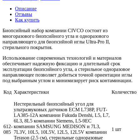
Описание
Отзывы
Как купить
Биопсийный набор компании CIVCO состоит из
многоразового биопсийного угла и одноразового
направляющего для биопсийной иглы Ultra-Pro II,
стерильного покрытия.
Использование современных технологий и материалов
обеспечивает надежную фиксацию и длительный срок
эксплуатации биопсийного угла, а стерильное одноразовое
направляющее позволяет добиться точной ориентации иглы
под выбранным углом и минимизирует риск контаминации.
Код
Характеристики
Количество
Нестерильный биопсийный угол для
ультразвуковых датчиков ECM L738P, FUT-
LA385-12A компании Fukuda Denshi, L5, L7,
6L3, 8L5 компании Siemens, L5-9EC
612-
компании SAMSUNG MEDISON и 7L3,
1 шт
085
7L3V, 10L5, 10L5V, 12L5, 12L5V компании
Terason (2.5 см), стерильные одноразовые