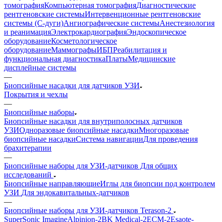
томография
Компьютерная томография
Диагностические
рентгеновские системы
Интервенционные рентгеновские
системы (С-дуги)
Ангиографические системы
Анестезиология
и реанимация
Электрокардиография
Эндоскопическое
оборудование
Косметологическое
оборудование
Маммографы
ИБП
Реабилитация и
функциональная диагностика
Платы
Медицинские
дисплейные системы
—
Биопсийные насадки для датчиков УЗИ
Покрытия и чехлы
—
Биопсийные наборы
Биопсийные насадки для внутриполосных датчиков
УЗИ
Одноразовые биопсийные насадки
Многоразовые
биопсийные насадки
Система навигации
Для проведения
брахитерапии
—
Биопсийные наборы для УЗИ-датчиков Для общих
исследований
Биопсийные направляющие
Иглы для биопсии под контролем
УЗИ
Для эндокавитальных-датчиков
—
Биопсийные наборы для УЗИ-датчиков Terason-2
SuperSonic Imagine
Alpinion-2
BK Medical-2
ECM-2
Esaote-