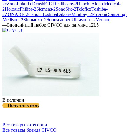
2
eZono
Fukuda Denshi
GE Healthcare-2
Hitachi Aloka Medical-
2
Hologic
Philips-2
Siemens-2
SonoSite-2
Teleflex
Toshiba-
2
ZONARE-2
Canon-Toshiba
Laborie
Mindray_2
Prosonic
Samsung-
Medison_2
Shimadzu_2
Sonoscanner
Ultrasonix_2
Vermon
—
Биопсийный набор CIVCO для датчика 12L5
В наличии
Получить цену
Все товары категории
Все товары бренда CIVCO