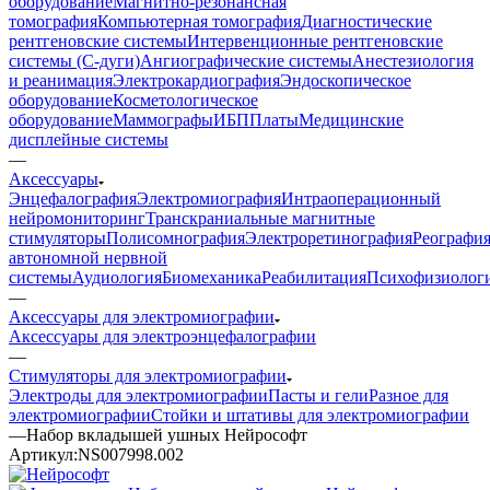
оборудование
Магнитно-резонансная
томография
Компьютерная томография
Диагностические
рентгеновские системы
Интервенционные рентгеновские
системы (С-дуги)
Ангиографические системы
Анестезиология
и реанимация
Электрокардиография
Эндоскопическое
оборудование
Косметологическое
оборудование
Маммографы
ИБП
Платы
Медицинские
дисплейные системы
—
Аксессуары
Энцефалография
Электромиография
Интраоперационный
нейромониторинг
Транскраниальные магнитные
стимуляторы
Полисомнография
Электроретинография
Реографи
автономной нервной
системы
Аудиология
Биомеханика
Реабилитация
Психофизиолог
—
Аксессуары для электромиографии
Аксессуары для электроэнцефалографии
—
Стимуляторы для электромиографии
Электроды для электромиографии
Пасты и гели
Разное для
электромиографии
Стойки и штативы для электромиографии
—
Набор вкладышей ушных Нейрософт
Артикул:
NS007998.002