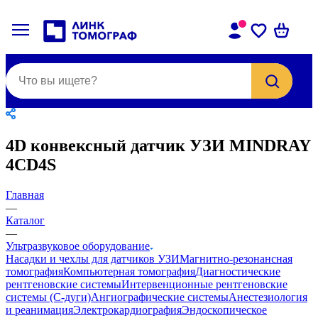
4D конвексный датчик УЗИ MINDRAY
4CD4S
Главная
—
Каталог
—
Ультразвуковое оборудование
Насадки и чехлы для датчиков УЗИ
Магнитно-резонансная
томография
Компьютерная томография
Диагностические
рентгеновские системы
Интервенционные рентгеновские
системы (С-дуги)
Ангиографические системы
Анестезиология
и реанимация
Электрокардиография
Эндоскопическое