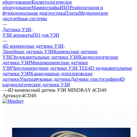
оборудование
Косметологическое
оборудование
Маммографы
ИБП
Реабилитация и
функциональная диагностика
Платы
Медицинские
дисплейные системы
—
Датчики УЗИ
УЗИ аппараты
ПО для УЗИ
—
4D конвексные датчики УЗИ
Линейные датчики УЗИ
Конвексные датчики
УЗИ
Эндокавитальные датчики УЗИ
Кардиологические
датчики УЗИ
Микроконвексные датчики
УЗИ
Чреспищеводные датчики УЗИ TEE
4D эндокавитальные
датчики УЗИ
Карандашные допплеровские
датчики
Ультразвуковые датчики
Датчики эластографии
4D
кардиологические датчики УЗИ
—
4D конвексный датчик УЗИ MINDRAY 4CD4S
Артикул:
4CD4S