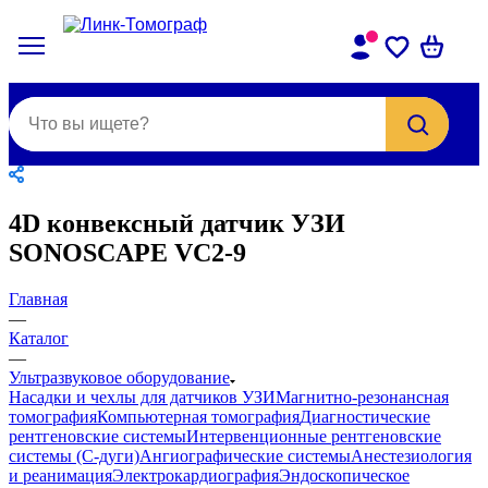
4D конвексный датчик УЗИ
SONOSCAPE VC2-9
Главная
—
Каталог
—
Ультразвуковое оборудование
Насадки и чехлы для датчиков УЗИ
Магнитно-резонансная
томография
Компьютерная томография
Диагностические
рентгеновские системы
Интервенционные рентгеновские
системы (С-дуги)
Ангиографические системы
Анестезиология
и реанимация
Электрокардиография
Эндоскопическое