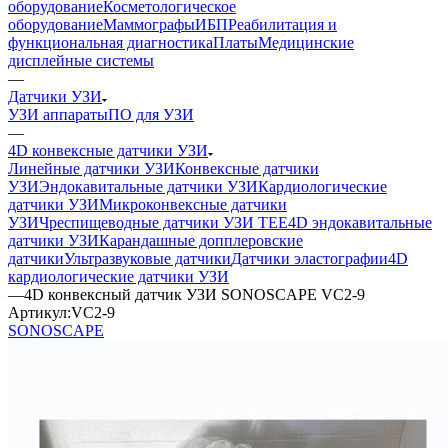
оборудование
Косметологическое
оборудование
Маммографы
ИБП
Реабилитация и
функциональная диагностика
Платы
Медицинские
дисплейные системы
—
Датчики УЗИ
УЗИ аппараты
ПО для УЗИ
—
4D конвексные датчики УЗИ
Линейные датчики УЗИ
Конвексные датчики
УЗИ
Эндокавитальные датчики УЗИ
Кардиологические
датчики УЗИ
Микроконвексные датчики
УЗИ
Чреспищеводные датчики УЗИ TEE
4D эндокавитальные
датчики УЗИ
Карандашные допплеровские
датчики
Ультразвуковые датчики
Датчики эластографии
4D
кардиологические датчики УЗИ
—
4D конвексный датчик УЗИ SONOSCAPE VC2-9
Артикул:
VC2-9
SONOSCAPE