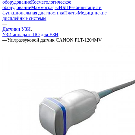
оборудование
Косметологическое
оборудование
Маммографы
ИБП
Реабилитация и
функциональная диагностика
Платы
Медицинские
дисплейные системы
—
Датчики УЗИ
УЗИ аппараты
ПО для УЗИ
—
Ультразвуковой датчик CANON PLT-1204MV