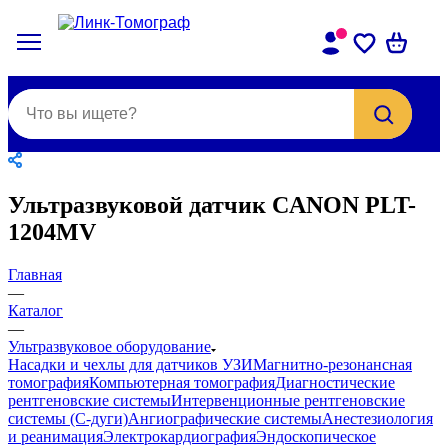
Ультразвуковой датчик CANON PLT-
1204MV
Главная
—
Каталог
—
Ультразвуковое оборудование
Насадки и чехлы для датчиков УЗИ
Магнитно-резонансная
томография
Компьютерная томография
Диагностические
рентгеновские системы
Интервенционные рентгеновские
системы (С-дуги)
Ангиографические системы
Анестезиология
и реанимация
Электрокардиография
Эндоскопическое