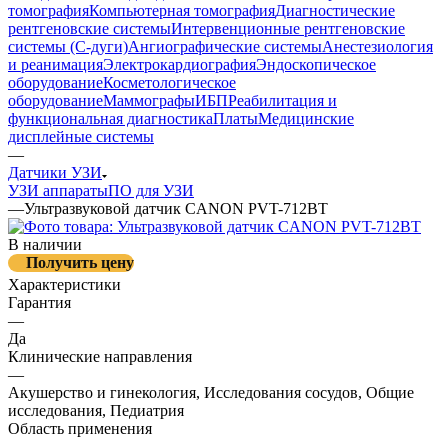
томография
Компьютерная томография
Диагностические
рентгеновские системы
Интервенционные рентгеновские
системы (С-дуги)
Ангиографические системы
Анестезиология
и реанимация
Электрокардиография
Эндоскопическое
оборудование
Косметологическое
оборудование
Маммографы
ИБП
Реабилитация и
функциональная диагностика
Платы
Медицинские
дисплейные системы
—
Датчики УЗИ
УЗИ аппараты
ПО для УЗИ
—
Ультразвуковой датчик CANON PVT-712BT
В наличии
Получить цену
Характеристики
Гарантия
—
Да
Клинические направления
—
Акушерство и гинекология, Исследования сосудов, Общие
исследования, Педиатрия
Область применения
—