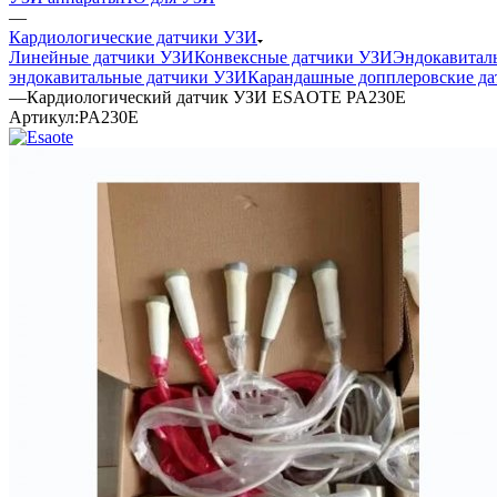
—
Кардиологические датчики УЗИ
Линейные датчики УЗИ
Конвексные датчики УЗИ
Эндокавитал
эндокавитальные датчики УЗИ
Карандашные допплеровские да
—
Кардиологический датчик УЗИ ESAOTE PA230E
Артикул:
PA230E