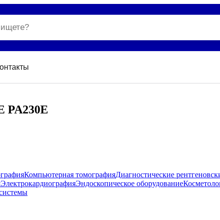
онтакты
E PA230E
ография
Компьютерная томография
Диагностические рентгеновск
я
Электрокардиография
Эндоскопическое оборудование
Косметоло
системы