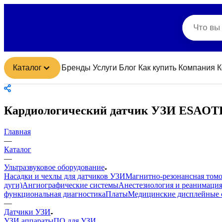
Каталог
Бренды
Услуги
Блог
Как купить
Компания
К
Кардиологический датчик УЗИ ESAOT
Главная
—
Каталог
—
Ультразвуковое оборудование
Насадки и чехлы для датчиков УЗИ
Магнитно-резонансная том
дуги)
Ангиографические системы
Анестезиология и реанимаци
функциональная диагностика
Платы
Медицинские дисплейные 
—
Датчики УЗИ
УЗИ аппараты
ПО для УЗИ