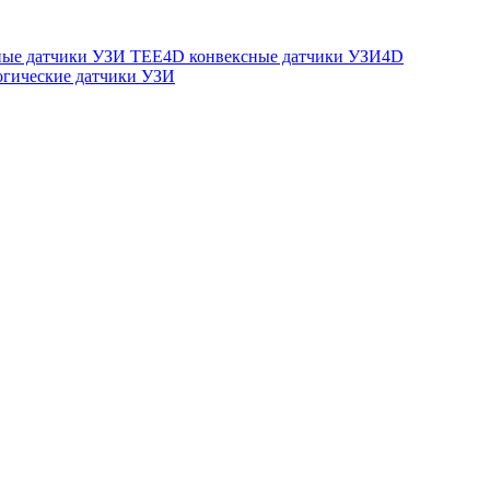
ые датчики УЗИ TEE
4D конвексные датчики УЗИ
4D
огические датчики УЗИ