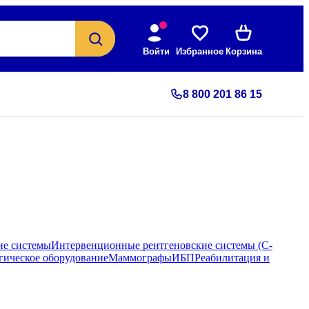
Войти
Избранное
Корзина
8 800 201 86 15
ие системы
Интервенционные рентгеновские системы (С-
гическое оборудование
Маммографы
ИБП
Реабилитация и