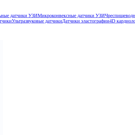
ьные датчики УЗИ
Микроконвексные датчики УЗИ
Чреспищеводн
тчики
Ультразвуковые датчики
Датчики эластографии
4D кардиол