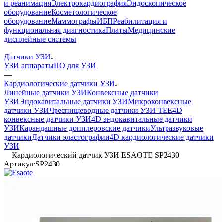
и реанимация
Электрокардиография
Эндоскопическое
оборудование
Косметологическое
оборудование
Маммографы
ИБП
Реабилитация и
функциональная диагностика
Платы
Медицинские
дисплейные системы
—
Датчики УЗИ
УЗИ аппараты
ПО для УЗИ
—
Кардиологические датчики УЗИ
Линейные датчики УЗИ
Конвексные датчики
УЗИ
Эндокавитальные датчики УЗИ
Микроконвексные
датчики УЗИ
Чреспищеводные датчики УЗИ TEE
4D
конвексные датчики УЗИ
4D эндокавитальные датчики
УЗИ
Карандашные допплеровские датчики
Ультразвуковые
датчики
Датчики эластографии
4D кардиологические датчики
УЗИ
—
Кардиологический датчик УЗИ ESAOTE SP2430
Артикул:
SP2430