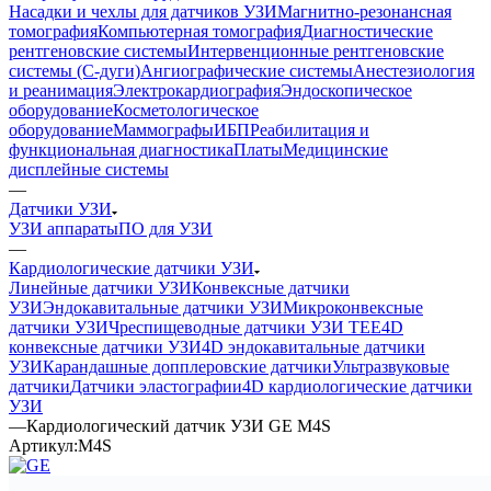
Насадки и чехлы для датчиков УЗИ
Магнитно-резонансная
томография
Компьютерная томография
Диагностические
рентгеновские системы
Интервенционные рентгеновские
системы (С-дуги)
Ангиографические системы
Анестезиология
и реанимация
Электрокардиография
Эндоскопическое
оборудование
Косметологическое
оборудование
Маммографы
ИБП
Реабилитация и
функциональная диагностика
Платы
Медицинские
дисплейные системы
—
Датчики УЗИ
УЗИ аппараты
ПО для УЗИ
—
Кардиологические датчики УЗИ
Линейные датчики УЗИ
Конвексные датчики
УЗИ
Эндокавитальные датчики УЗИ
Микроконвексные
датчики УЗИ
Чреспищеводные датчики УЗИ TEE
4D
конвексные датчики УЗИ
4D эндокавитальные датчики
УЗИ
Карандашные допплеровские датчики
Ультразвуковые
датчики
Датчики эластографии
4D кардиологические датчики
УЗИ
—
Кардиологический датчик УЗИ GE M4S
Артикул:
M4S