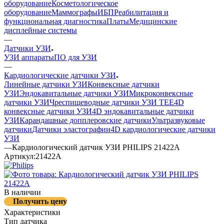
оборудование
Косметологическое
оборудование
Маммографы
ИБП
Реабилитация и
функциональная диагностика
Платы
Медицинские
дисплейные системы
—
Датчики УЗИ
УЗИ аппараты
ПО для УЗИ
—
Кардиологические датчики УЗИ
Линейные датчики УЗИ
Конвексные датчики
УЗИ
Эндокавитальные датчики УЗИ
Микроконвексные
датчики УЗИ
Чреспищеводные датчики УЗИ TEE
4D
конвексные датчики УЗИ
4D эндокавитальные датчики
УЗИ
Карандашные допплеровские датчики
Ультразвуковые
датчики
Датчики эластографии
4D кардиологические датчики
УЗИ
—
Кардиологический датчик УЗИ PHILIPS 21422A
Артикул:
21422A
В наличии
Получить цену
Характеристики
Тип датчика