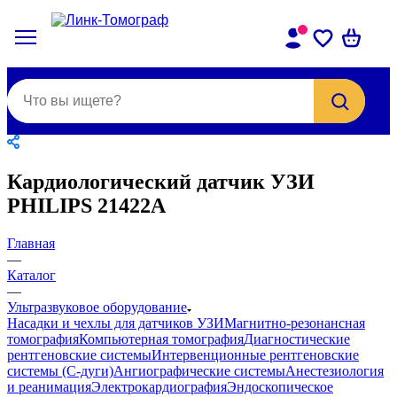
Кардиологический датчик УЗИ
PHILIPS 21422A
Главная
—
Каталог
—
Ультразвуковое оборудование
Насадки и чехлы для датчиков УЗИ
Магнитно-резонансная
томография
Компьютерная томография
Диагностические
рентгеновские системы
Интервенционные рентгеновские
системы (С-дуги)
Ангиографические системы
Анестезиология
и реанимация
Электрокардиография
Эндоскопическое