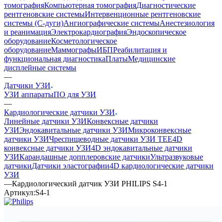
томография
Компьютерная томография
Диагностические
рентгеновские системы
Интервенционные рентгеновские
системы (С-дуги)
Ангиографические системы
Анестезиология
и реанимация
Электрокардиография
Эндоскопическое
оборудование
Косметологическое
оборудование
Маммографы
ИБП
Реабилитация и
функциональная диагностика
Платы
Медицинские
дисплейные системы
—
Датчики УЗИ
УЗИ аппараты
ПО для УЗИ
—
Кардиологические датчики УЗИ
Линейные датчики УЗИ
Конвексные датчики
УЗИ
Эндокавитальные датчики УЗИ
Микроконвексные
датчики УЗИ
Чреспищеводные датчики УЗИ TEE
4D
конвексные датчики УЗИ
4D эндокавитальные датчики
УЗИ
Карандашные допплеровские датчики
Ультразвуковые
датчики
Датчики эластографии
4D кардиологические датчики
УЗИ
—
Кардиологический датчик УЗИ PHILIPS S4-1
Артикул:
S4-1