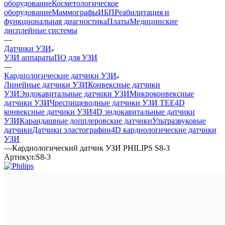
оборудование
Косметологическое
оборудование
Маммографы
ИБП
Реабилитация и
функциональная диагностика
Платы
Медицинские
дисплейные системы
—
Датчики УЗИ
УЗИ аппараты
ПО для УЗИ
—
Кардиологические датчики УЗИ
Линейные датчики УЗИ
Конвексные датчики
УЗИ
Эндокавитальные датчики УЗИ
Микроконвексные
датчики УЗИ
Чреспищеводные датчики УЗИ TEE
4D
конвексные датчики УЗИ
4D эндокавитальные датчики
УЗИ
Карандашные допплеровские датчики
Ультразвуковые
датчики
Датчики эластографии
4D кардиологические датчики
УЗИ
—
Кардиологический датчик УЗИ PHILIPS S8-3
Артикул:
S8-3