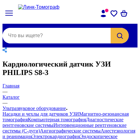
Кардиологический датчик УЗИ
PHILIPS S8-3
Главная
—
Каталог
—
Ультразвуковое оборудование
Насадки и чехлы для датчиков УЗИ
Магнитно-резонансная
томография
Компьютерная томография
Диагностические
рентгеновские системы
Интервенционные рентгеновские
системы (С-дуги)
Ангиографические системы
Анестезиология
и реанимация
Электрокардиография
Эндоскопическое