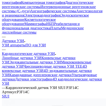
томография
Компьютерная томография
Диагностические
рентгеновские системы
Интервенционные рентгеновские
системы (С-дуги)
Ангиографические системы
Анестезиология
и реанимация
Электрокардиография
Эндоскопическое
оборудование
Косметологическое
оборудование
Маммографы
ИБП
Реабилитация и
функциональная диагностика
Платы
Медицинские
дисплейные системы
—
Датчики УЗИ
УЗИ аппараты
ПО для УЗИ
—
Кардиологические датчики УЗИ
Линейные датчики УЗИ
Конвексные датчики
УЗИ
Эндокавитальные датчики УЗИ
Микроконвексные
датчики УЗИ
Чреспищеводные датчики УЗИ TEE
4D
конвексные датчики УЗИ
4D эндокавитальные датчики
УЗИ
Карандашные допплеровские датчики
Ультразвуковые
датчики
Датчики эластографии
4D кардиологические датчики
УЗИ
—
Кардиологический датчик УЗИ SIUI P3F14C
Артикул:
P3F14C
SIUI