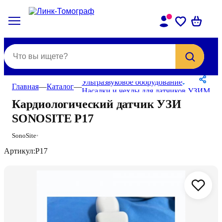
Ультразвуковое оборудование
Главная
—
Каталог
—
Насадки и чехлы для датчиков УЗИ
Магн
Кардиологический датчик УЗИ
SONOSITE P17
SonoSite
•
Артикул:
P17