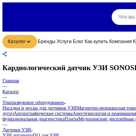
Каталог
Бренды
Услуги
Блог
Как купить
Компания
К
Кардиологический датчик УЗИ SONOS
Главная
—
Каталог
—
Ультразвуковое оборудование
Насадки и чехлы для датчиков УЗИ
Магнитно-резонансная том
дуги)
Ангиографические системы
Анестезиология и реанимаци
функциональная диагностика
Платы
Медицинские дисплейные 
—
Датчики УЗИ
УЗИ аппараты
ПО для УЗИ