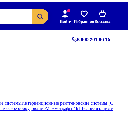
Войти
Избранное
Корзина
8 800 201 86 15
ие системы
Интервенционные рентгеновские системы (С-
гическое оборудование
Маммографы
ИБП
Реабилитация и