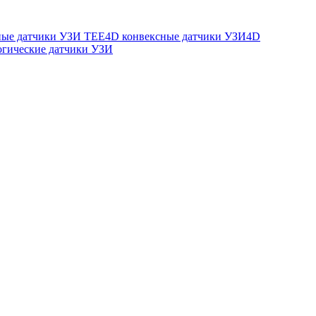
ые датчики УЗИ TEE
4D конвексные датчики УЗИ
4D
огические датчики УЗИ