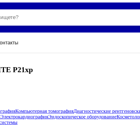
онтакты
ITE P21xp
ография
Компьютерная томография
Диагностические рентгеновск
я
Электрокардиография
Эндоскопическое оборудование
Косметоло
системы