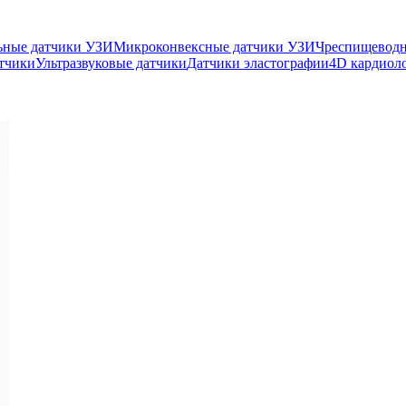
ьные датчики УЗИ
Микроконвексные датчики УЗИ
Чреспищеводн
тчики
Ультразвуковые датчики
Датчики эластографии
4D кардиол