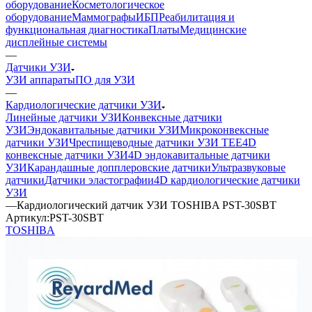
оборудование
Косметологическое
оборудование
Маммографы
ИБП
Реабилитация и
функциональная диагностика
Платы
Медицинские
дисплейные системы
—
Датчики УЗИ
УЗИ аппараты
ПО для УЗИ
—
Кардиологические датчики УЗИ
Линейные датчики УЗИ
Конвексные датчики
УЗИ
Эндокавитальные датчики УЗИ
Микроконвексные
датчики УЗИ
Чреспищеводные датчики УЗИ TEE
4D
конвексные датчики УЗИ
4D эндокавитальные датчики
УЗИ
Карандашные допплеровские датчики
Ультразвуковые
датчики
Датчики эластографии
4D кардиологические датчики
УЗИ
—
Кардиологический датчик УЗИ TOSHIBA PST-30SBT
Артикул:
PST-30SBT
TOSHIBA