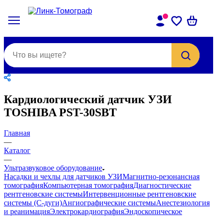
Кардиологический датчик УЗИ
TOSHIBA PST-30SBT
Главная
—
Каталог
—
Ультразвуковое оборудование
Насадки и чехлы для датчиков УЗИ
Магнитно-резонансная
томография
Компьютерная томография
Диагностические
рентгеновские системы
Интервенционные рентгеновские
системы (С-дуги)
Ангиографические системы
Анестезиология
и реанимация
Электрокардиография
Эндоскопическое