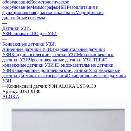
оборудование
Косметологическое
оборудование
Маммографы
ИБП
Реабилитация и
функциональная диагностика
Платы
Медицинские
дисплейные системы
—
Датчики УЗИ
УЗИ аппараты
ПО для УЗИ
—
Конвексные датчики УЗИ
Линейные датчики УЗИ
Эндокавитальные датчики
УЗИ
Кардиологические датчики УЗИ
Микроконвексные
датчики УЗИ
Чреспищеводные датчики УЗИ TEE
4D
конвексные датчики УЗИ
4D эндокавитальные датчики
УЗИ
Карандашные допплеровские датчики
Ультразвуковые
датчики
Датчики эластографии
4D кардиологические датчики
УЗИ
—
Конвексный датчик УЗИ ALOKA UST-9130
Артикул:
UST-9130
ALOKA