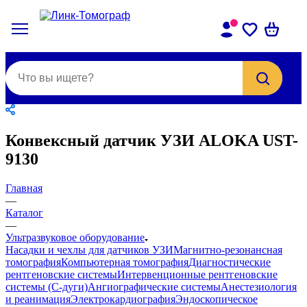
Конвексный датчик УЗИ ALOKA UST-
9130
Главная
—
Каталог
—
Ультразвуковое оборудование
Насадки и чехлы для датчиков УЗИ
Магнитно-резонансная
томография
Компьютерная томография
Диагностические
рентгеновские системы
Интервенционные рентгеновские
системы (С-дуги)
Ангиографические системы
Анестезиология
и реанимация
Электрокардиография
Эндоскопическое