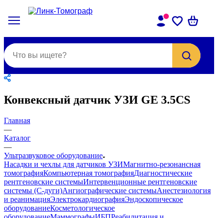
Конвексный датчик УЗИ GE 3.5CS
Главная
—
Каталог
—
Ультразвуковое оборудование
Насадки и чехлы для датчиков УЗИ
Магнитно-резонансная
томография
Компьютерная томография
Диагностические
рентгеновские системы
Интервенционные рентгеновские
системы (С-дуги)
Ангиографические системы
Анестезиология
и реанимация
Электрокардиография
Эндоскопическое
оборудование
Косметологическое
оборудование
Маммографы
ИБП
Реабилитация и