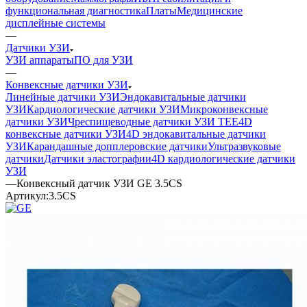
функциональная диагностика
Платы
Медицинские
дисплейные системы
—
Датчики УЗИ
УЗИ аппараты
ПО для УЗИ
—
Конвексные датчики УЗИ
Линейные датчики УЗИ
Эндокавитальные датчики
УЗИ
Кардиологические датчики УЗИ
Микроконвексные
датчики УЗИ
Чреспищеводные датчики УЗИ TEE
4D
конвексные датчики УЗИ
4D эндокавитальные датчики
УЗИ
Карандашные допплеровские датчики
Ультразвуковые
датчики
Датчики эластографии
4D кардиологические датчики
УЗИ
—
Конвексный датчик УЗИ GE 3.5CS
Артикул:
3.5CS