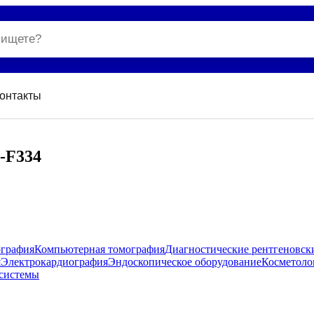
онтакты
-F334
ография
Компьютерная томография
Диагностические рентгеновск
я
Электрокардиография
Эндоскопическое оборудование
Косметоло
системы