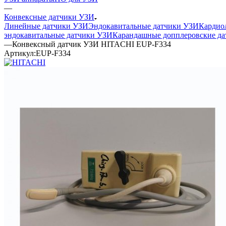
—
Конвексные датчики УЗИ
Линейные датчики УЗИ
Эндокавитальные датчики УЗИ
Кардио
эндокавитальные датчики УЗИ
Карандашные допплеровские да
—
Конвексный датчик УЗИ HITACHI EUP-F334
Артикул:
EUP-F334