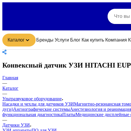
Каталог
Бренды
Услуги
Блог
Как купить
Компания
К
Конвексный датчик УЗИ HITACHI EUP
Главная
—
Каталог
—
Ультразвуковое оборудование
Насадки и чехлы для датчиков УЗИ
Магнитно-резонансная том
дуги)
Ангиографические системы
Анестезиология и реанимаци
функциональная диагностика
Платы
Медицинские дисплейные 
—
Датчики УЗИ
УЗИ аппараты
ПО для УЗИ