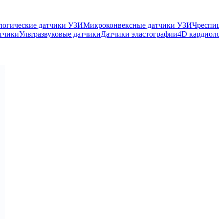
логические датчики УЗИ
Микроконвексные датчики УЗИ
Чреспи
тчики
Ультразвуковые датчики
Датчики эластографии
4D кардиол