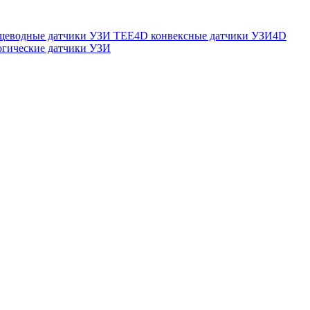
щеводные датчики УЗИ TEE
4D конвексные датчики УЗИ
4D
огические датчики УЗИ