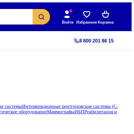
Войти
Избранное
Корзина
8 800 201 86 15
ие системы
Интервенционные рентгеновские системы (С-
гическое оборудование
Маммографы
ИБП
Реабилитация и