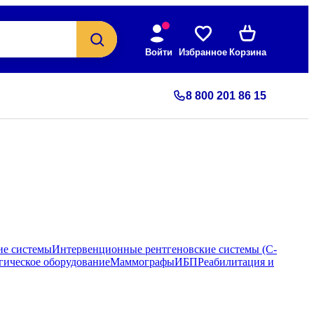
Войти
Избранное
Корзина
8 800 201 86 15
ие системы
Интервенционные рентгеновские системы (С-
гическое оборудование
Маммографы
ИБП
Реабилитация и