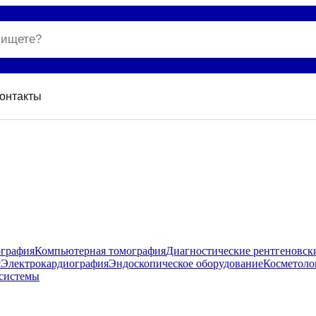
онтакты
ография
Компьютерная томография
Диагностические рентгеновск
я
Электрокардиография
Эндоскопическое оборудование
Косметоло
системы