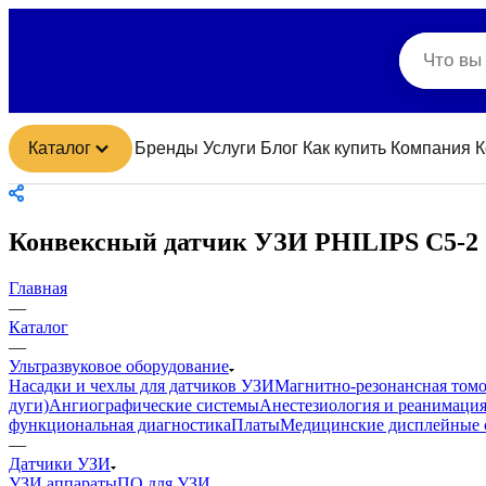
Каталог
Бренды
Услуги
Блог
Как купить
Компания
К
Конвексный датчик УЗИ PHILIPS C5-2
Главная
—
Каталог
—
Ультразвуковое оборудование
Насадки и чехлы для датчиков УЗИ
Магнитно-резонансная том
дуги)
Ангиографические системы
Анестезиология и реанимаци
функциональная диагностика
Платы
Медицинские дисплейные 
—
Датчики УЗИ
УЗИ аппараты
ПО для УЗИ