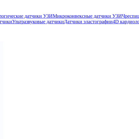
логические датчики УЗИ
Микроконвексные датчики УЗИ
Чреспи
тчики
Ультразвуковые датчики
Датчики эластографии
4D кардиол