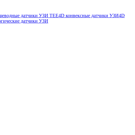
щеводные датчики УЗИ TEE
4D конвексные датчики УЗИ
4D
огические датчики УЗИ