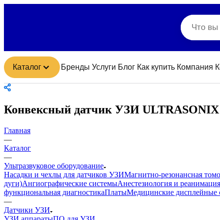
Каталог
Бренды
Услуги
Блог
Как купить
Компания
К
Конвексный датчик УЗИ ULTRASONIX 
Главная
—
Каталог
—
Ультразвуковое оборудование
Насадки и чехлы для датчиков УЗИ
Магнитно-резонансная том
дуги)
Ангиографические системы
Анестезиология и реанимаци
функциональная диагностика
Платы
Медицинские дисплейные 
—
Датчики УЗИ
УЗИ аппараты
ПО для УЗИ