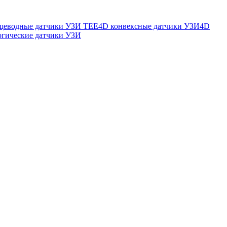
щеводные датчики УЗИ TEE
4D конвексные датчики УЗИ
4D
огические датчики УЗИ