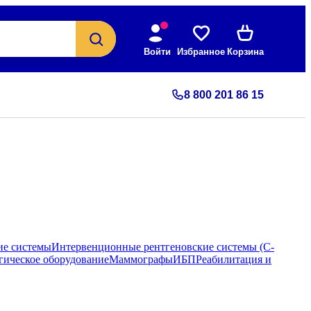
Войти
Избранное
Корзина
8 800 201 86 15
ие системы
Интервенционные рентгеновские системы (С-
гическое оборудование
Маммографы
ИБП
Реабилитация и