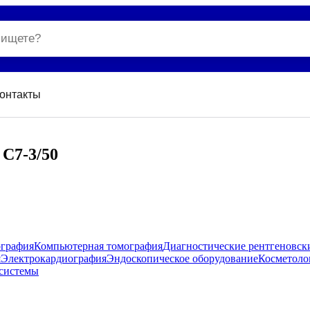
онтакты
C7-3/50
ография
Компьютерная томография
Диагностические рентгеновск
я
Электрокардиография
Эндоскопическое оборудование
Косметоло
системы