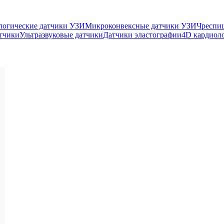
логические датчики УЗИ
Микроконвексные датчики УЗИ
Чреспи
тчики
Ультразвуковые датчики
Датчики эластографии
4D кардиол