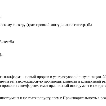
а
скому спектру (трассировка/оконтуривание спектра)
Да
-steer
Да
Да
ть платформа – новый прорыв в ультразвуковой визуализации. 
печивает высококлассную производительность и компактный раз
провести с комфортом, имея правильный инструмент и не тратя
нструмент и не тратя попусту время: Производительность в ре