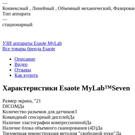
—
Конвексный , Линейный , Объемный механический, Фазирова
Тип аппарата
—
стационарный
УЗИ аппараты Esaote MyLab
Все товары бренда Esaote
Описание
Видео
Отзывы
Как купить
Характеристики Esaote MyLab™Seven
Размер экрана, ″
21
DICOM
Да
Количество разъемов для датчиков
3
Командный сенсорный дисплей
Да
Наличие эластографии компрессионной
Да
Наличие блока объемного сканирования (4D)
Да
Трехмерная реконструкция методом "свободной руки"
Да