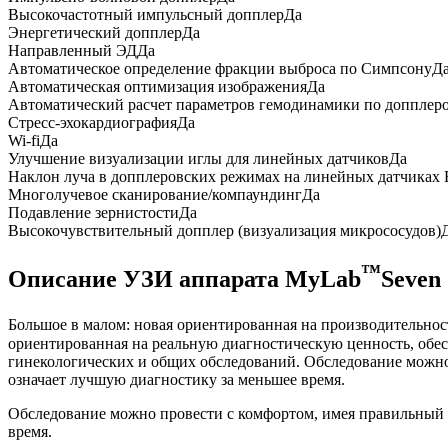
Высокочастотный импульсный допплер
Да
Энергетический допплер
Да
Направленный ЭД
Да
Автоматическое определение фракции выброса по Симпсону
Д
Автоматическая оптимизация изображения
Да
Автоматический расчет параметров гемодинамики по допплеров
Стресс-эхокардиография
Да
Wi-fi
Да
Улучшение визуализации иглы для линейных датчиков
Да
Наклон луча в допплеровских режимах на линейных датчиках B
Многолучевое сканирование/компаундинг
Да
Подавление зернистости
Да
Высокочувствительный допплер (визуализация микрососудов)
™
Описание УЗИ аппарата MyLab
Seven
Большое в малом: новая ориентированная на производительнос
ориентированная на реальную диагностическую ценность, обес
гинекологических и общих обследований. Обследование можно 
означает лучшую диагностику за меньшее время.
Обследование можно провести с комфортом, имея правильный и
время.