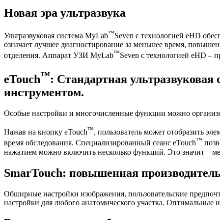
Новая эра ультразвука
™
Ультразвуковая система MyLab
Seven с технологией eHD обес
означает лучшее диагностирование за меньшее время, повышен
™
отделения. Аппарат УЗИ MyLab
Seven с технологией eHD – 
™
eTouch
: Стандартная ультразвуковая
инструментом.
Особые настройки и многочисленные функции можно организов
™
Нажав на кнопку eTouch
, пользователь может отобразить э
™
время обследования. Специализированный сеанс eTouch
позв
нажатием можно включить несколько функций. Это значит – ме
SmarTouch: повышенная производител
Обширные настройки изображения, пользовательские предпочт
настройки для любого анатомического участка. Оптимальные 