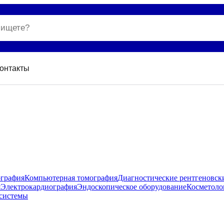
онтакты
ография
Компьютерная томография
Диагностические рентгеновск
я
Электрокардиография
Эндоскопическое оборудование
Косметоло
системы