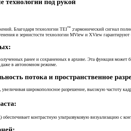
е технологии под рукой
™
жений. Благодаря технологии TEI
;гармонический сигнал полно
тенения и зернистости технологии MView и XView гарантируют 
ых:
лученных ранее и сохраненных в архиве. Эта функция может бы
 даже в автономном режиме.
льность потока и пространственное разр
, увеличивая широкополосное разрешение, высокую частоту кад
аста:
ng) обеспечивает контрастную ультразвуковую визуализацию с ко
аней: