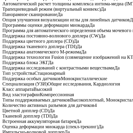
Автоматический расчет толщины комплекса интима-медиа (IM
Трапециевидный режим (виртуальный конвекс)
Да
Панорамное сканирование
Да
Опция улучшения визуализации иглы для линейных датчиков
Д
Программы оценки деформации миокарда
Да
Программа для автоматического определения объема мочевого
Поддержка постоянно-волнового доплера (CW)
Да
Поддержка цветного доплера (CD)
Да
Поддержка тканевого доплера (TDI)
Да
Поддержка анатомического М-режима
Да
Поддержка технологии Fusion (совмещение изображений на К
Поддержка блока ЭКГ
Да
Поддержка исследований с контрастными веществами
Да
Тип устройства
Стационарный
Поддержка особых датчиков
Монокристаллические
Специализация (УЗИ)
Общие исследования, Кардиология
Класс аппарата
Высокий
Вид эластографии
Компрессионная
Типы поддерживаемых датчиков
Высокоплотный, Монокриста
Количество активных разъемов для датчиков
4
Цветной допплер (CD)
Да
Тканевой допплер (TDI)
Да
Встроенная аккумуляторная батарея
Да
Оценка деформации миокарда (спекл-трекинг)
Да
Импульсно-волновой допплер
Да