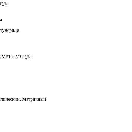
T)
Да
а
 пузыря
Да
Т/МРТ с УЗИ)
Да
ллический, Матричный