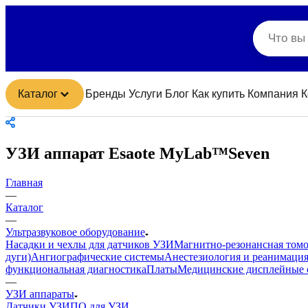
Каталог
Бренды
Услуги
Блог
Как купить
Компания
К
УЗИ аппарат Esaote MyLab™Seven
Главная
—
Каталог
—
Ультразвуковое оборудование
Насадки и чехлы для датчиков УЗИ
Магнитно-резонансная том
дуги)
Ангиографические системы
Анестезиология и реанимаци
функциональная диагностика
Платы
Медицинские дисплейные 
—
УЗИ аппараты
Датчики УЗИ
ПО для УЗИ