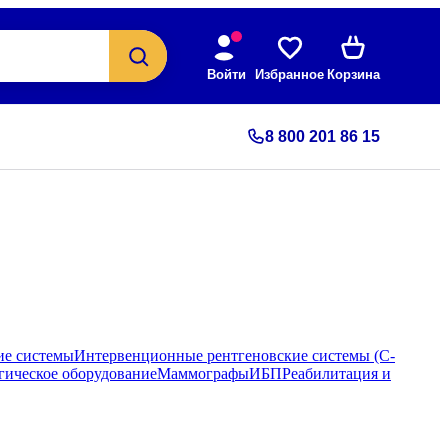
Войти
Избранное
Корзина
8 800 201 86 15
ие системы
Интервенционные рентгеновские системы (С-
гическое оборудование
Маммографы
ИБП
Реабилитация и