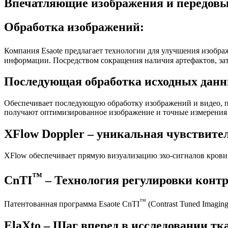
Впечатляющие изображения и передовы
Обработка изображений:
Компания Esaote предлагает технологии для улучшения изобра
информации. Посредством сокращения наличия артефактов, за
Последующая обработка исходных данн
Обеспечивает последующую обработку изображений и видео, по
получают оптимизированное изображение и точные измерения
XFlow Doppler – уникальная чувствите
XFlow обеспечивает прямую визуализацию эхо-сигналов крови
™
CnTI
– Технология регулировки контр
™
Патентованная программа Esaote CnTI
(Contrast Tuned Imagi
ElaXto – Шаг вперед в исследовании тк