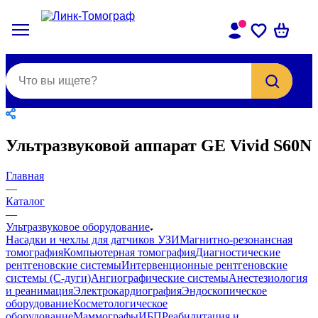
Ультразвуковой аппарат GE Vivid S60N
Главная
—
Каталог
—
Ультразвуковое оборудование
Насадки и чехлы для датчиков УЗИ
Магнитно-резонансная
томография
Компьютерная томография
Диагностические
рентгеновские системы
Интервенционные рентгеновские
системы (С-дуги)
Ангиографические системы
Анестезиология
и реанимация
Электрокардиография
Эндоскопическое
оборудование
Косметологическое
оборудование
Маммографы
ИБП
Реабилитация и