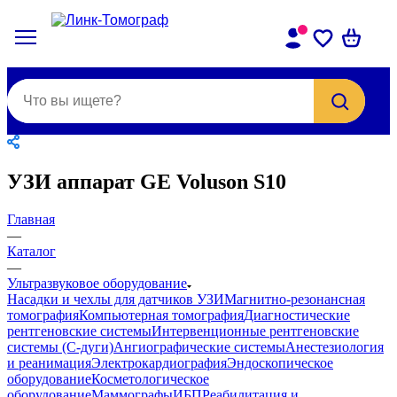
УЗИ аппарат GE Voluson S10
Главная
—
Каталог
—
Ультразвуковое оборудование
Насадки и чехлы для датчиков УЗИ
Магнитно-резонансная
томография
Компьютерная томография
Диагностические
рентгеновские системы
Интервенционные рентгеновские
системы (С-дуги)
Ангиографические системы
Анестезиология
и реанимация
Электрокардиография
Эндоскопическое
оборудование
Косметологическое
оборудование
Маммографы
ИБП
Реабилитация и