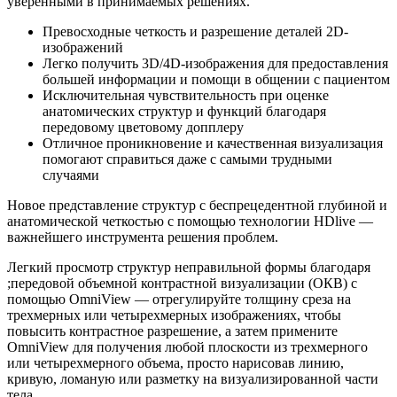
уверенными в принимаемых решениях.
Превосходные четкость и разрешение деталей 2D-
изображений
Легко получить 3D/4D-изображения для предоставления
большей информации и помощи в общении с пациентом
Исключительная чувствительность при оценке
анатомических структур и функций благодаря
передовому цветовому допплеру
Отличное проникновение и качественная визуализация
помогают справиться даже с самыми трудными
случаями
Новое представление структур с беспрецедентной глубиной и
анатомической четкостью с помощью технологии HDlive —
важнейшего инструмента решения проблем.
Легкий просмотр структур неправильной формы благодаря
;передовой объемной контрастной визуализации (ОКВ) с
помощью OmniView — отрегулируйте толщину среза на
трехмерных или четырехмерных изображениях, чтобы
повысить контрастное разрешение, а затем примените
OmniView для получения любой плоскости из трехмерного
или четырехмерного объема, просто нарисовав линию,
кривую, ломаную или разметку на визуализированной части
тела.