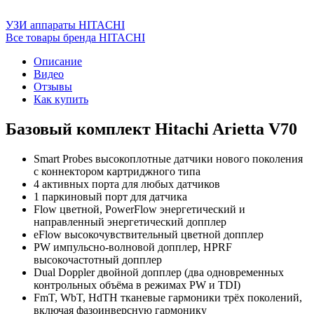
УЗИ аппараты HITACHI
Все товары бренда HITACHI
Описание
Видео
Отзывы
Как купить
Базовый комплект Hitachi Arietta V70
Smart Probes высокоплотные датчики нового поколения
с коннектором картриджного типа
4 активных порта для любых датчиков
1 паркиновый порт для датчика
Flow цветной, PowerFlow энергетический и
направленный энергетический допплер
eFlow высокочувствительный цветной допплер
PW импульсно-волновой допплер, HPRF
высокочастотный допплер
Dual Doppler двойной допплер (два одновременных
контрольных объёма в режимах PW и TDI)
FmT, WbT, HdTH тканевые гармоники трёх поколений,
включая фазоинверсную гармонику