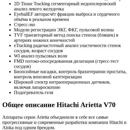
2D Tissue Tracking сегментарный недопплеровский
анализ левого желудочка
EyeballEF авторасчёт фракции выброса и сердечного
объёма в реальном времени
Стресс-эхо
Модули регистрации ЭКГ, ФКГ, пульсовой волны
TVF транзиторный метод поиска стеноза (бляшек) в
артериях нижних конечностей
eTracking радичастотный анализ эластичности стенок
сосудов, возраст сосудов
WI анализ пульсовых волн
FMD потоко-опосредованная дилатация (стресс-тест
сосудов)
Биопсийные насадки, контроль брахитерапии простаты,
контроль венозной катетеризации
Широкий спектр интраоперационных датчиков,
включая лапароскопию
Подогреватель геля
Общее описание Hitachi Arietta V70
Аппараты серии Arietta объединили в себе все самые
прогрессивные и современные разработки компании Hitachi и
Aloka под одним брендом.