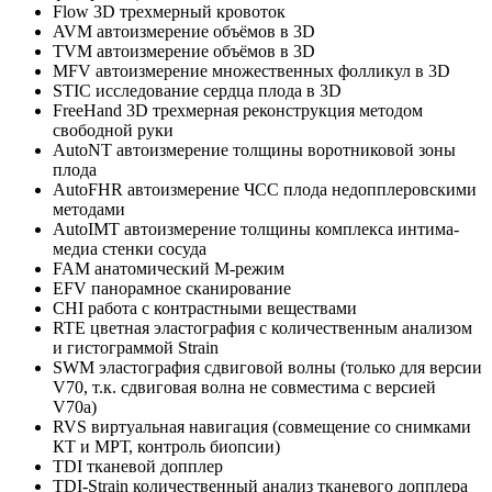
Flow 3D трехмерный кровоток
AVM автоизмерение объёмов в 3D
TVM автоизмерение объёмов в 3D
MFV автоизмерение множественных фолликул в 3D
STIC исследование сердца плода в 3D
FreeHand 3D трехмерная реконструкция методом
свободной руки
AutoNT автоизмерение толщины воротниковой зоны
плода
AutoFHR автоизмерение ЧСС плода недопплеровскими
методами
AutoIMT автоизмерение толщины комплекса интима-
медиа стенки сосуда
FAM анатомический М-режим
EFV панорамное сканирование
CHI работа с контрастными веществами
RTE цветная эластография с количественным анализом
и гистограммой Strain
SWM эластография сдвиговой волны (только для версии
V70, т.к. сдвиговая волна не совместима с версией
V70a)
RVS виртуальная навигация (совмещение со снимками
КТ и МРТ, контроль биопсии)
TDI тканевой допплер
TDI-Strain количественный анализ тканевого допплера