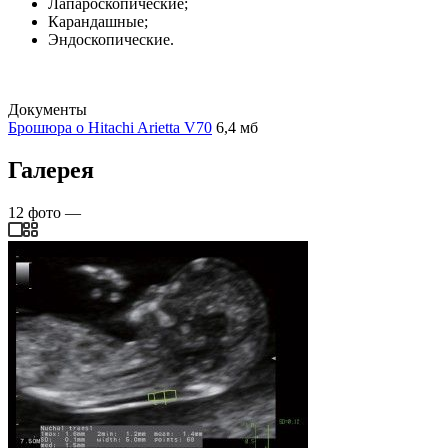
Лапароскопические;
Карандашные;
Эндоскопические.
Документы
Брошюра о Hitachi Arietta V70
6,4 мб
Галерея
12
фото
—