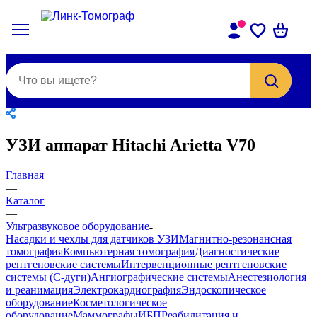
УЗИ аппарат Hitachi Arietta V70
Главная
—
Каталог
—
Ультразвуковое оборудование
Насадки и чехлы для датчиков УЗИ
Магнитно-резонансная
томография
Компьютерная томография
Диагностические
рентгеновские системы
Интервенционные рентгеновские
системы (С-дуги)
Ангиографические системы
Анестезиология
и реанимация
Электрокардиография
Эндоскопическое
оборудование
Косметологическое
оборудование
Маммографы
ИБП
Реабилитация и