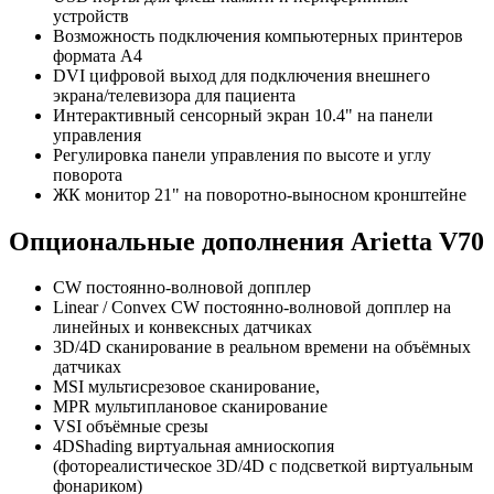
устройств
Возможность подключения компьютерных принтеров
формата А4
DVI цифровой выход для подключения внешнего
экрана/телевизора для пациента
Интерактивный сенсорный экран 10.4" на панели
управления
Регулировка панели управления по высоте и углу
поворота
ЖК монитор 21" на поворотно-выносном кронштейне
Опциональные дополнения Arietta V70
CW постоянно-волновой допплер
Linear / Convex CW постоянно-волновой допплер на
линейных и конвексных датчиках
3D/4D сканирование в реальном времени на объёмных
датчиках
MSI мультисрезовое сканирование,
MPR мультиплановое сканирование
VSI объёмные срезы
4DShading виртуальная амниоскопия
(фотореалистическое 3D/4D с подсветкой виртуальным
фонариком)