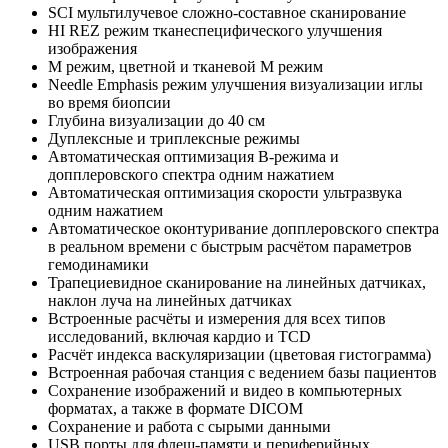
SCI мультилучевое сложно-составное сканирование
HI REZ режим тканеспецифического улучшения
изображения
M режим, цветной и тканевой М режим
Needle Emphasis режим улучшения визуализации иглы
во время биопсии
Глубина визуализации до 40 см
Дуплексные и триплексные режимы
Автоматическая оптимизация В-режима и
допплеровского спектра одним нажатием
Автоматическая оптимизация скорости ультразвука
одним нажатием
Автоматическое оконтуривание допплеровского спектра
в реальном времени с быстрым расчётом параметров
гемодинамики
Трапециевидное сканирование на линейных датчиках,
наклон луча на линейных датчиках
Встроенные расчёты и измерения для всех типов
исследований, включая кардио и TCD
Расчёт индекса васкуляризации (цветовая гистограмма)
Встроенная рабочая станция с ведением базы пациентов
Сохранение изображений и видео в компьютерных
форматах, а также в формате DICOM
Сохранение и работа с сырыми данными
USB порты для флеш-памяти и периферийных