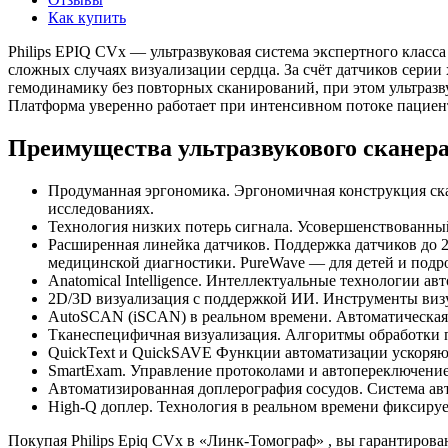
Как купить
Philips EPIQ CVx — ультразвуковая система экспертного класс
сложных случаях визуализации сердца. За счёт датчиков сери
гемодинамику без повторных сканирований, при этом ультразву
Платформа уверенно работает при интенсивном потоке пациент
Преимущества ультразвукового сканера 
Продуманная эргономика. Эргономичная конструкция ска
исследованиях.
Технология низких потерь сигнала. Усовершенствованный
Расширенная линейка датчиков. Поддержка датчиков до 
медицинской диагностики. PureWave — для детей и подро
Anatomical Intelligence. Интеллектуальные технологии 
2D/3D визуализация с поддержкой ИИ. Инструменты визу
AutoSCAN (iSCAN) в реальном времени. Автоматическая 
Тканеспецифичная визуализация. Алгоритмы обработки п
QuickText и QuickSAVE Функции автоматизации ускоряют
SmartExam. Управление протоколами и автопереключени
Автоматизированная доплерография сосудов. Система авто
High-Q доплер. Технология в реальном времени фиксируе
Покупая Philips Epiq CVx в «Линк-Томограф» , вы гарантирова