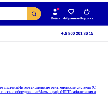
Войти
Избранное
Корзина
8 800 201 86 15
ие системы
Интервенционные рентгеновские системы (С-
гическое оборудование
Маммографы
ИБП
Реабилитация и