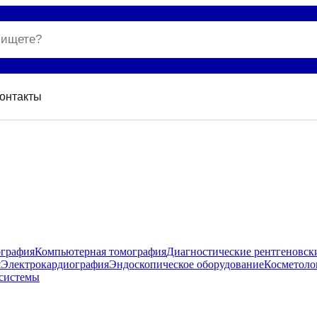
онтакты
ография
Компьютерная томография
Диагностические рентгеновск
я
Электрокардиография
Эндоскопическое оборудование
Косметоло
системы