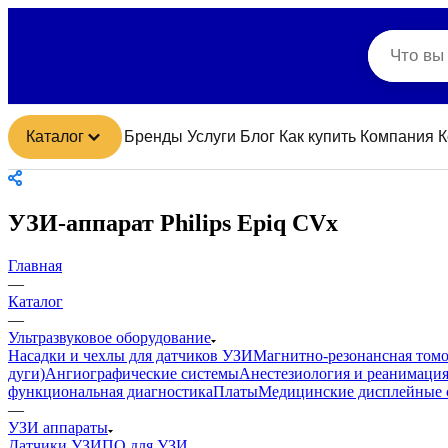
Каталог
Бренды
Услуги
Блог
Как купить
Компания
К
УЗИ-аппарат Philips Epiq CVx
Главная
—
Каталог
—
Ультразвуковое оборудование
Насадки и чехлы для датчиков УЗИ
Магнитно-резонансная том
дуги)
Ангиографические системы
Анестезиология и реанимаци
функциональная диагностика
Платы
Медицинские дисплейные 
—
УЗИ аппараты
Датчики УЗИ
ПО для УЗИ