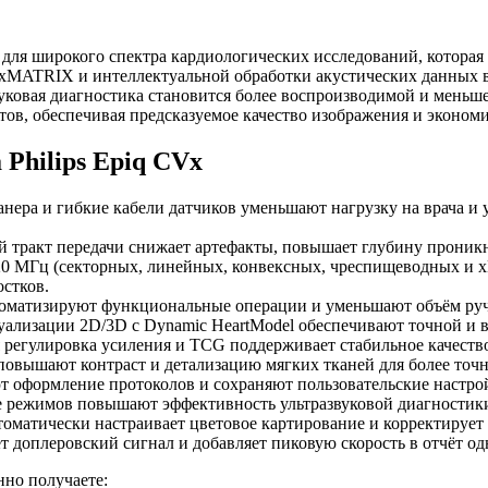
а для широкого спектра кардиологических исследований, которая
и xMATRIX и интеллектуальной обработки акустических данных 
ковая диагностика становится более воспроизводимой и меньше 
ов, обеспечивая предсказуемое качество изображения и эконом
Philips Epiq CVx
нера и гибкие кабели датчиков уменьшают нагрузку на врача и
 тракт передачи снижает артефакты, повышает глубину проникн
20 МГц (секторных, линейных, конвексных, чреспищеводных и x
стков.
автоматизируют функциональные операции и уменьшают объём руч
ализации 2D/3D с Dynamic HeartModel обеспечивают точной и в
регулировка усиления и TCG поддерживает стабильное качество 
овышают контраст и детализацию мягких тканей для более точн
 оформление протоколов и сохраняют пользовательские настро
е режимов повышают эффективность ультразвуковой диагностик
матически настраивает цветовое картирование и корректирует у
т доплеровский сигнал и добавляет пиковую скорость в отчёт о
нно получаете: