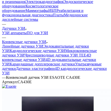
и реанимация
Электрокардиография
Эндоскопическое
оборудование
Косметологическое
оборудование
Маммографы
ИБП
Реабилитация и
функциональная диагностика
Платы
Медицинские
дисплейные системы
—
Датчики УЗИ
УЗИ аппараты
ПО для УЗИ
—
Конвексные датчики УЗИ
Линейные датчики УЗИ
Эндокавитальные датчики
УЗИ
Кардиологические датчики УЗИ
Микроконвексные
датчики УЗИ
Чреспищеводные датчики УЗИ TEE
4D
конвексные датчики УЗИ
4D эндокавитальные датчики
УЗИ
Карандашные допплеровские датчики
Ультразвуковые
датчики
Датчики эластографии
4D кардиологические датчики
УЗИ
—
Конвексный датчик УЗИ ESAOTE CA430E
Артикул:
CA430E