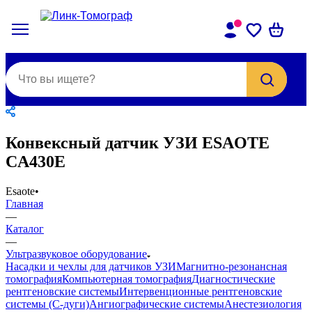
Конвексный датчик УЗИ ESAOTE
CA430E
Esaote
•
Главная
—
Каталог
—
Ультразвуковое оборудование
Насадки и чехлы для датчиков УЗИ
Магнитно-резонансная
томография
Компьютерная томография
Диагностические
рентгеновские системы
Интервенционные рентгеновские
системы (С-дуги)
Ангиографические системы
Анестезиология