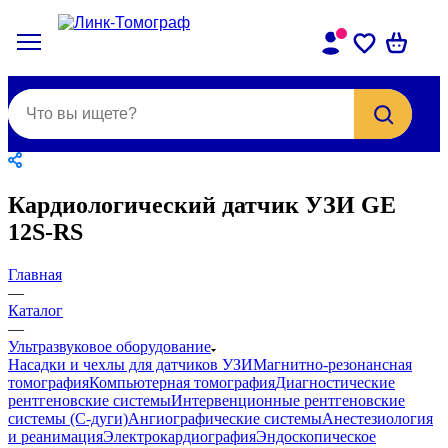
Кардиологический датчик УЗИ GE
12S-RS
Главная
—
Каталог
—
Ультразвуковое оборудование
Насадки и чехлы для датчиков УЗИ
Магнитно-резонансная
томография
Компьютерная томография
Диагностические
рентгеновские системы
Интервенционные рентгеновские
системы (С-дуги)
Ангиографические системы
Анестезиология
и реанимация
Электрокардиография
Эндоскопическое