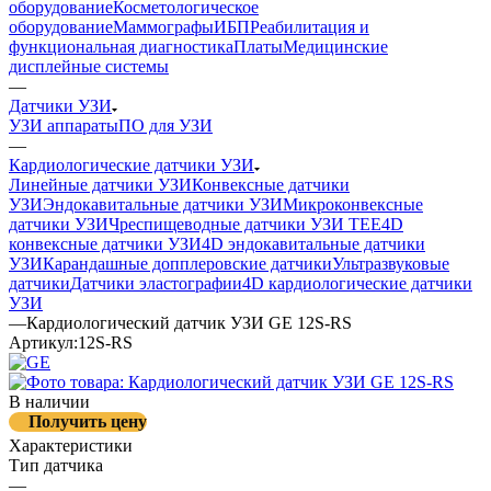
оборудование
Косметологическое
оборудование
Маммографы
ИБП
Реабилитация и
функциональная диагностика
Платы
Медицинские
дисплейные системы
—
Датчики УЗИ
УЗИ аппараты
ПО для УЗИ
—
Кардиологические датчики УЗИ
Линейные датчики УЗИ
Конвексные датчики
УЗИ
Эндокавитальные датчики УЗИ
Микроконвексные
датчики УЗИ
Чреспищеводные датчики УЗИ TEE
4D
конвексные датчики УЗИ
4D эндокавитальные датчики
УЗИ
Карандашные допплеровские датчики
Ультразвуковые
датчики
Датчики эластографии
4D кардиологические датчики
УЗИ
—
Кардиологический датчик УЗИ GE 12S-RS
Артикул:
12S-RS
В наличии
Получить цену
Характеристики
Тип датчика
—