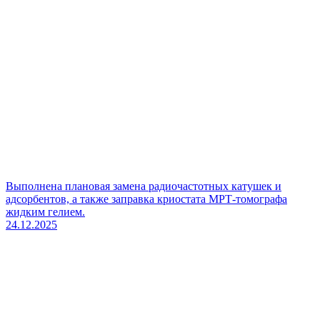
Выполнена плановая замена радиочастотных катушек и
адсорбентов, а также заправка криостата МРТ-томографа
жидким гелием.
24.12.2025