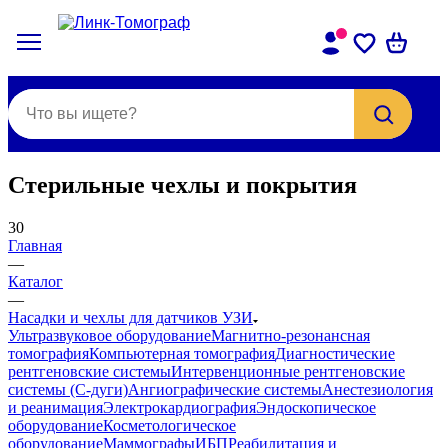
Стерильные чехлы и покрытия
30
Главная
—
Каталог
—
Насадки и чехлы для датчиков УЗИ
Ультразвуковое оборудование
Магнитно-резонансная
томография
Компьютерная томография
Диагностические
рентгеновские системы
Интервенционные рентгеновские
системы (С-дуги)
Ангиографические системы
Анестезиология
и реанимация
Электрокардиография
Эндоскопическое
оборудование
Косметологическое
оборудование
Маммографы
ИБП
Реабилитация и