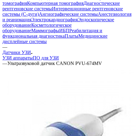
томография
Компьютерная томография
Диагностические
рентгеновские системы
Интервенционные рентгеновские
системы (С-дуги)
Ангиографические системы
Анестезиология
и реанимация
Электрокардиография
Эндоскопическое
оборудование
Косметологическое
оборудование
Маммографы
ИБП
Реабилитация и
функциональная диагностика
Платы
Медицинские
дисплейные системы
—
Датчики УЗИ
УЗИ аппараты
ПО для УЗИ
—
Ультразвуковой датчик CANON PVU-674MV