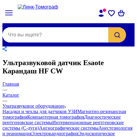
Ультразвуковой датчик Esaote
Карандаш HF CW
Главная
—
Каталог
—
Ультразвуковое оборудование
Насадки и чехлы для датчиков УЗИ
Магнитно-резонансная
томография
Компьютерная томография
Диагностические
рентгеновские системы
Интервенционные рентгеновские
системы (С-дуги)
Ангиографические системы
Анестезиология
и реанимация
Электрокардиография
Эндоскопическое