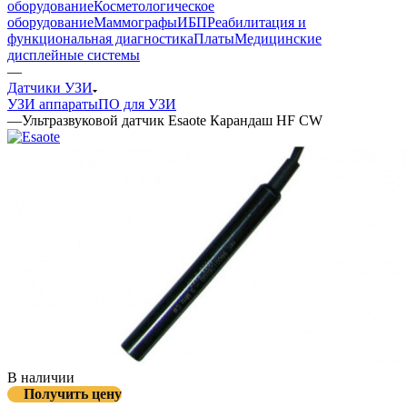
оборудование
Косметологическое
оборудование
Маммографы
ИБП
Реабилитация и
функциональная диагностика
Платы
Медицинские
дисплейные системы
—
Датчики УЗИ
УЗИ аппараты
ПО для УЗИ
—
Ультразвуковой датчик Esaote Карандаш HF CW
В наличии
Получить цену