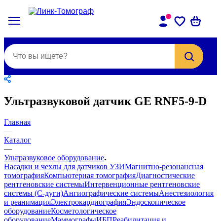
Ультразвуковой датчик GE RNF5-9-D
Главная
—
Каталог
—
Ультразвуковое оборудование
Насадки и чехлы для датчиков УЗИ
Магнитно-резонансная
томография
Компьютерная томография
Диагностические
рентгеновские системы
Интервенционные рентгеновские
системы (С-дуги)
Ангиографические системы
Анестезиология
и реанимация
Электрокардиография
Эндоскопическое
оборудование
Косметологическое
оборудование
Маммографы
ИБП
Реабилитация и