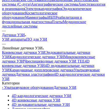
системы (С-дуги)
Ангиографические системы
Анестезиология
и реанимация
Электрокардиография
Эндоскопическое
оборудование
Косметологическое
оборудование
Маммографы
ИБП
Реабилитация и
функциональная диагностика
Платы
Медицинские
дисплейные системы
—
Датчики УЗИ
УЗИ аппараты
ПО для УЗИ
—
Линейные датчики УЗИ
Конвексные датчики УЗИ
Эндокавитальные датчики
УЗИ
Кардиологические датчики УЗИ
Микроконвексные
датчики УЗИ
Чреспищеводные датчики УЗИ TEE
4D
конвексные датчики УЗИ
4D эндокавитальные датчики
УЗИ
Карандашные допплеровские датчики
Ультразвуковые
датчики
Датчики эластографии
4D кардиологические датчики
УЗИ
Категории
‹ Ультразвуковое оборудование
Датчики УЗИ
4D кардиологические датчики УЗИ
4D конвексные датчики УЗИ
4D эндокавитальные датчики УЗИ
Датчики эластографии