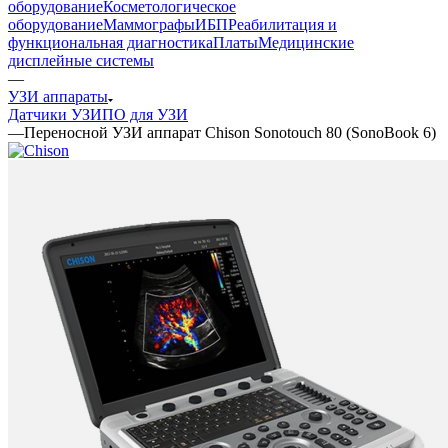
оборудование
Косметологическое
оборудование
Маммографы
ИБП
Реабилитация и
функциональная диагностика
Платы
Медицинские
дисплейные системы
—
УЗИ аппараты
Датчики УЗИ
ПО для УЗИ
—
Переносной УЗИ аппарат Chison Sonotouch 80 (SonoBook 6)