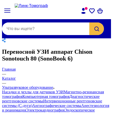
Переносной УЗИ аппарат Chison
Sonotouch 80 (SonoBook 6)
Главная
—
Каталог
—
Ультразвуковое оборудование
Насадки и чехлы для датчиков УЗИ
Магнитно-резонансная
томография
Компьютерная томография
Диагностические
рентгеновские системы
Интервенционные рентгеновские
системы (С-дуги)
Ангиографические системы
Анестезиология
и реанимация
Электрокардиография
Эндоскопическое