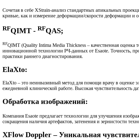
Сочетая в себе XStrain-анализ стандартных апикальных проек
кривые, как и измерение деформации/скорости деформации и об
RF
RF
QIMT -
QAS;
RF
QIMT (Quality Intima Media Thickness – качественная оценк
инновационной технологии РЧ-данных от Esaote. Точность, про
практики раннего диагностирования.
ElaXto:
ElaXto – это неинвазивный метод для помощи врачу в оценке эл
ежедневной клинической работе. Высокая чувствительность да
Обработка изображений:
Компания Esaote предлагает технологии для улучшения изобра
сокращения наличия артефактов, затенения и зернистости тех
XFlow Doppler – Уникальная чувствите