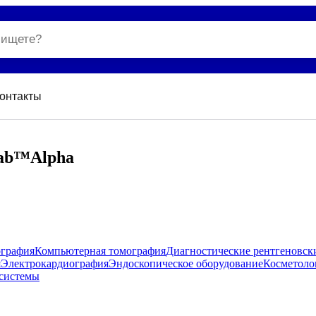
онтакты
Lab™Alpha
ография
Компьютерная томография
Диагностические рентгеновск
я
Электрокардиография
Эндоскопическое оборудование
Косметоло
системы