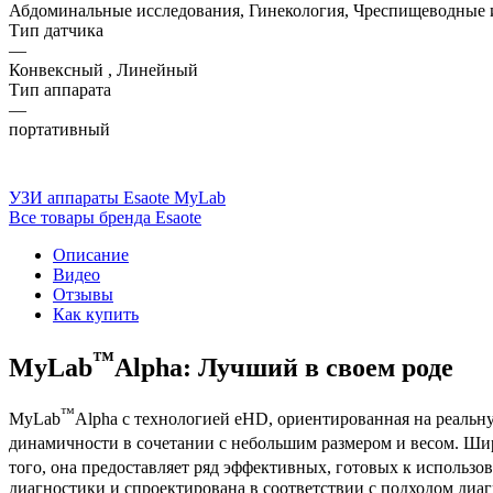
Абдоминальные исследования, Гинекология, Чреспищеводные 
Тип датчика
—
Конвексный , Линейный
Тип аппарата
—
портативный
УЗИ аппараты Esaote MyLab
Все товары бренда Esaote
Описание
Видео
Отзывы
Как купить
™
MyLab
Alpha: Лучший в своем роде
™
MyLab
Alpha с технологией eHD, ориентированная на реальн
динамичности в сочетании с небольшим размером и весом. Ши
того, она предоставляет ряд эффективных, готовых к использ
диагностики и спроектирована в соответствии с подходом диа