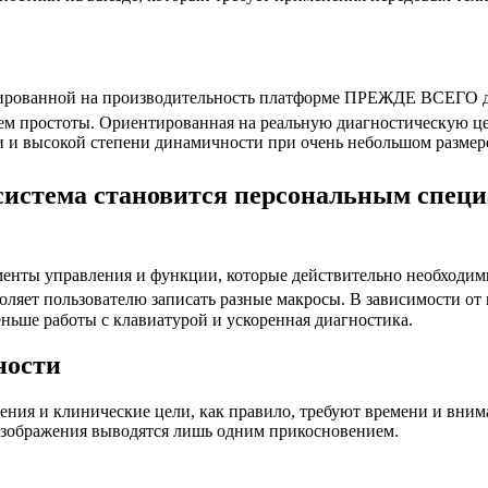
тированной на производительность платформе ПРЕЖДЕ ВСЕГО дл
ем простоты. Ориентированная на реальную диагностическую ц
 и высокой степени динамичности при очень небольшом размере
 система становится персональным спе
лементы управления и функции, которые действительно необходи
оляет пользователю записать разные макросы. В зависимости от
ньше работы с клавиатурой и ускоренная диагностика.
ности
ения и клинические цели, как правило, требуют времени и вни
изображения выводятся лишь одним прикосновением.