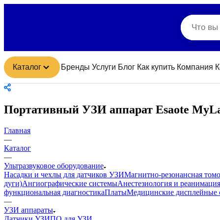
Каталог
Бренды
Услуги
Блог
Как купить
Компания
К
Портативный УЗИ аппарат Esaote My
Главная
—
Каталог
—
Ультразвуковое оборудование
Насадки и чехлы для датчиков УЗИ
Магнитно-резонансная том
дуги)
Ангиографические системы
Анестезиология и реанимаци
функциональная диагностика
Платы
Медицинские дисплейные 
—
УЗИ аппараты
Датчики УЗИ
ПО для УЗИ