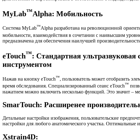
™
MyLab
Alpha: Мобильность
™
Система MyLab
Alpha разработана на революционной ориен
мобильности, взаимодействия в сочетании с наивысшим уровн
предназначена для обеспечения наилучшей производительности
™
eTouch
: Стандартная ультразвуковая
инструментом
™
Нажав на кнопку eTouch
, пользователь может отобразить э
™
время обследования. Специализированный сеанс eTouch
позв
нажатием можно включить несколько функций. Это значит – ме
SmarTouch: Расширенее производитель
Детальные настройки изображения, пользовательские предпочт
настройки для любого анатомического участка. Оптимальные 
Xstrain4D: