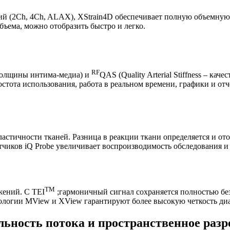
ций (2Ch, 4Ch, ALAX), XStrain4D обеспечивает полную объемную
ъема, можно отобразить быстро и легко.
RF
а толщины интима-медиа) и
QAS (Quality Arterial Stiffness – ка
стота использования, работа в реальном времени, графики и отч
астичности тканей. Разница в реакции ткани определяется и ото
тчиков iQ Probe увеличивает воспроизводимость обследования и
TM
жений. С TEI
;гармоничный сигнал сохраняется полностью бе
нологии MView и XView гарантируют более высокую четкость ди
льность потока и пространственное раз