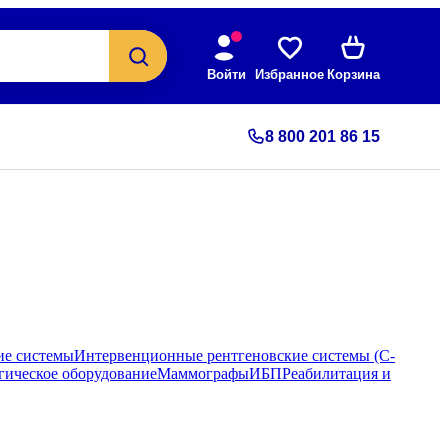
Войти
Избранное
Корзина
8 800 201 86 15
ие системы
Интервенционные рентгеновские системы (С-
гическое оборудование
Маммографы
ИБП
Реабилитация и