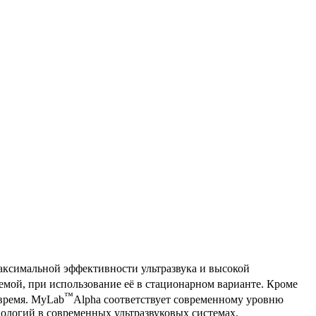
максимальной эффективности ультразвука и высокой
емой, при использование её в стационарном варианте. Кроме
™
 время. MyLab
Alpha соответствует современному уровню
нологий в современных ультразвуковых системах.