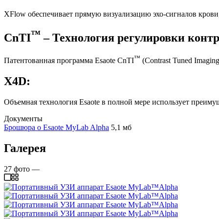
XFlow обеспечивает прямую визуализацию эхо-сигналов крови
™
CnTI
– Технология регулировки контр
™
Патентованная программа Esaote CnTI
(Contrast Tuned Imagi
X4D:
Объемная технология Esaote в полной мере использует преиму
Документы
Брошюра о Esaote MyLab Alpha
5,1 мб
Галерея
27
фото
—