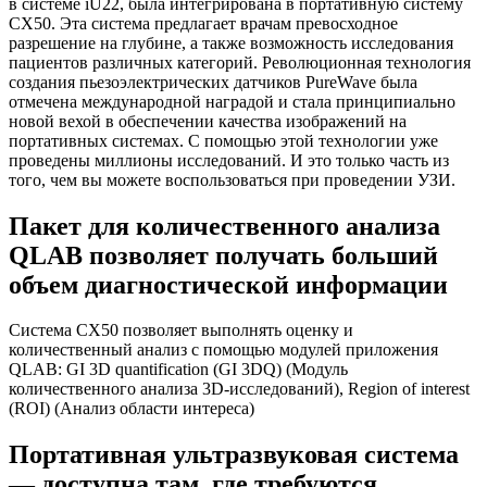
в системе iU22, была интегрирована в портативную систему
CX50. Эта система предлагает врачам превосходное
разрешение на глубине, а также возможность исследования
пациентов различных категорий. Революционная технология
создания пьезоэлектрических датчиков PureWave была
отмечена международной наградой и стала принципиально
новой вехой в обеспечении качества изображений на
портативных системах. С помощью этой технологии уже
проведены миллионы исследований. И это только часть из
того, чем вы можете воспользоваться при проведении УЗИ.
Пакет для количественного анализа
QLAB позволяет получать больший
объем диагностической информации
Система CX50 позволяет выполнять оценку и
количественный анализ с помощью модулей приложения
QLAB: GI 3D quantification (GI 3DQ) (Модуль
количественного анализа 3D-исследований), Region of interest
(ROI) (Анализ области интереса)
Портативная ультразвуковая система
— доступна там, где требуются