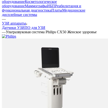
оборудование
Косметологическое
оборудование
Маммографы
ИБП
Реабилитация и
функциональная диагностика
Платы
Медицинские
дисплейные системы
—
УЗИ аппараты
Датчики УЗИ
ПО для УЗИ
—
Ультразвуковая система Philips CX50 Женское здоровье