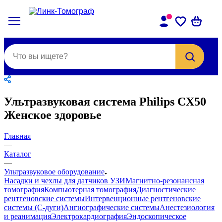
Ультразвуковая система Philips CX50
Женское здоровье
Главная
—
Каталог
—
Ультразвуковое оборудование
Насадки и чехлы для датчиков УЗИ
Магнитно-резонансная
томография
Компьютерная томография
Диагностические
рентгеновские системы
Интервенционные рентгеновские
системы (С-дуги)
Ангиографические системы
Анестезиология
и реанимация
Электрокардиография
Эндоскопическое