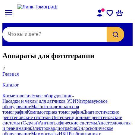
Аппараты для фототерапии
2
Главная
—
Каталог
—
Косметологическое оборудование
Насадки и чехлы для датчиков УЗИ
Ультразвуковое
оборудование
Магнитно-резонансная
томография
Компьютерная томография
Диагностические
рентгеновские системы
Интервенционные рентгеновские
системы (С-дуги)
Ангиографические системы
Анестезиология
и реанимация
Электрокардиография
Эндоскопическое
оборудование
Маммографы
ИБП
Реабилитация и