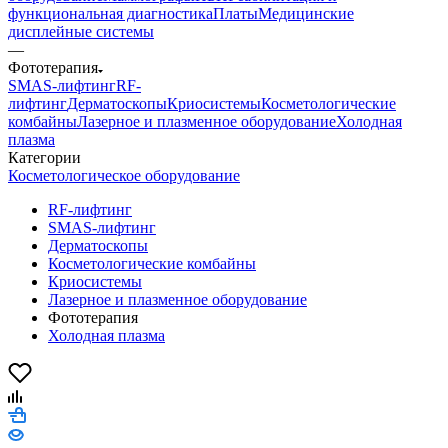
функциональная диагностика
Платы
Медицинские
дисплейные системы
—
Фототерапия
SMAS-лифтинг
RF-
лифтинг
Дерматоскопы
Криосистемы
Косметологические
комбайны
Лазерное и плазменное оборудование
Холодная
плазма
Категории
Косметологическое оборудование
RF-лифтинг
SMAS-лифтинг
Дерматоскопы
Косметологические комбайны
Криосистемы
Лазерное и плазменное оборудование
Фототерапия
Холодная плазма