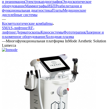
и реанимация
Электрокардиография
Эндоскопическое
оборудование
Маммографы
ИБП
Реабилитация и
функциональная диагностика
Платы
Медицинские
дисплейные системы
—
Косметологические комбайны
SMAS-лифтинг
RF-
лифтинг
Дерматоскопы
Криосистемы
Фототерапия
Лазерное и
плазменное оборудование
Холодная плазма
—
Многофункциональная платформа InMode Aesthetic Solution
Lumecca