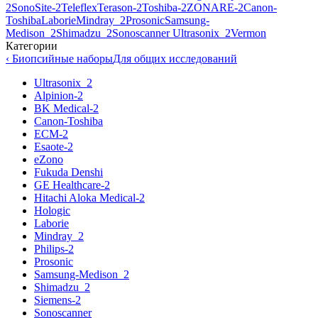
2
SonoSite-2
Teleflex
Terason-2
Toshiba-2
ZONARE-2
Canon-
Toshiba
Laborie
Mindray_2
Prosonic
Samsung-
Medison_2
Shimadzu_2
Sonoscanner
Ultrasonix_2
Vermon
Категории
‹ Биопсийные наборы
Для общих исследований
Ultrasonix_2
Alpinion-2
BK Medical-2
Canon-Toshiba
ECM-2
Esaote-2
eZono
Fukuda Denshi
GE Healthcare-2
Hitachi Aloka Medical-2
Hologic
Laborie
Mindray_2
Philips-2
Prosonic
Samsung-Medison_2
Shimadzu_2
Siemens-2
Sonoscanner