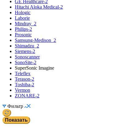
GE Healthcare-2
Hitachi Aloka Medical-2
Hologic
Laborie
Mindray_2
Philips-2
Prosonic
Samsung-Medison_2
Shimadzu_2
Siemens-2
Sonoscanner
SonoSite-2
SuperSonic Imagine
Teleflex
Terason-2
Toshiba-2
Vermon
ZONARE-2
Фильтр
Показать