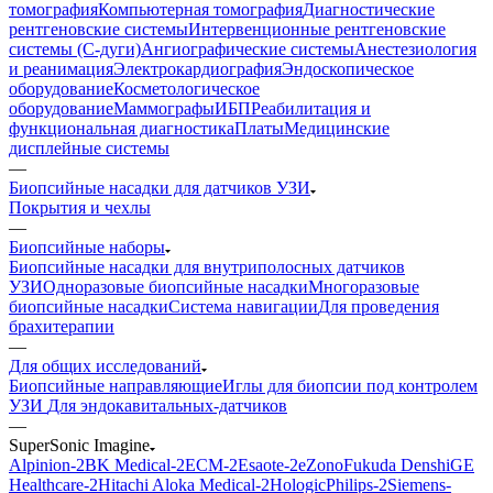
томография
Компьютерная томография
Диагностические
рентгеновские системы
Интервенционные рентгеновские
системы (С-дуги)
Ангиографические системы
Анестезиология
и реанимация
Электрокардиография
Эндоскопическое
оборудование
Косметологическое
оборудование
Маммографы
ИБП
Реабилитация и
функциональная диагностика
Платы
Медицинские
дисплейные системы
—
Биопсийные насадки для датчиков УЗИ
Покрытия и чехлы
—
Биопсийные наборы
Биопсийные насадки для внутриполосных датчиков
УЗИ
Одноразовые биопсийные насадки
Многоразовые
биопсийные насадки
Система навигации
Для проведения
брахитерапии
—
Для общих исследований
Биопсийные направляющие
Иглы для биопсии под контролем
УЗИ
Для эндокавитальных-датчиков
—
SuperSonic Imagine
Alpinion-2
BK Medical-2
ECM-2
Esaote-2
eZono
Fukuda Denshi
GE
Healthcare-2
Hitachi Aloka Medical-2
Hologic
Philips-2
Siemens-