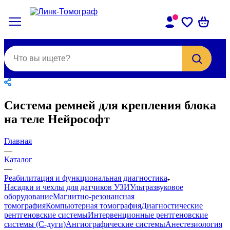
Система ремней для крепления блока
на теле Нейрософт
Главная
—
Каталог
—
Реабилитация и функциональная диагностика
Насадки и чехлы для датчиков УЗИ
Ультразвуковое
оборудование
Магнитно-резонансная
томография
Компьютерная томография
Диагностические
рентгеновские системы
Интервенционные рентгеновские
системы (С-дуги)
Ангиографические системы
Анестезиология