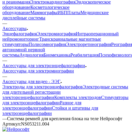
и реанимация
Электрокардиография
Эндоскопическое
оборудование
Косметологическое
оборудование
Маммографы
ИБП
Платы
Медицинские
дисплейные системы
—
Аксессуары
Энцефалография
Электромиография
Интраоперационный
нейромониторинг
Транскраниальные магнитные
стимуляторы
Полисомнография
Электроретинография
Реографи
автономной нервной
системы
Аудиология
Биомеханика
Реабилитация
Психофизиолог
—
Аксессуары для электроэнцефалографии
Аксессуары для электромиографии
—
Аксессуары для видео - ЭЭГ
Электроды для электроэнцефалографов
Электродные системы
для длительной регистрации
электороэнцефалографии
Комплекты электродов
Стимуляторы
для электроэнцефалографии
Разное для
электроэнцефалографии
Стойки и штативы для
электроэнцефалографии
—
Система ремней для крепления блока на теле Нейрософт
Артикул:
NS053211.004