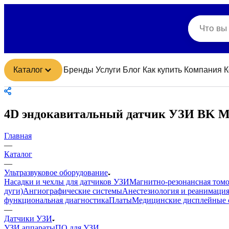
Каталог
Бренды
Услуги
Блог
Как купить
Компания
К
4D эндокавитальный датчик УЗИ BK 
Главная
—
Каталог
—
Ультразвуковое оборудование
Насадки и чехлы для датчиков УЗИ
Магнитно-резонансная том
дуги)
Ангиографические системы
Анестезиология и реанимаци
функциональная диагностика
Платы
Медицинские дисплейные 
—
Датчики УЗИ
УЗИ аппараты
ПО для УЗИ