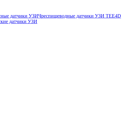
сные датчики УЗИ
Чреспищеводные датчики УЗИ TEE
4D
ские датчики УЗИ