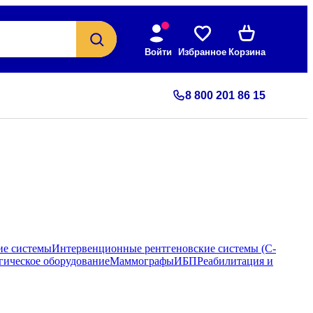
Войти
Избранное
Корзина
8 800 201 86 15
ие системы
Интервенционные рентгеновские системы (С-
гическое оборудование
Маммографы
ИБП
Реабилитация и