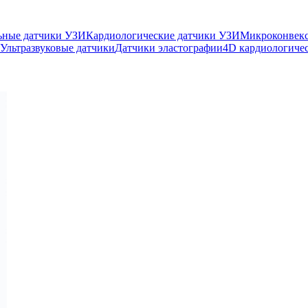
ьные датчики УЗИ
Кардиологические датчики УЗИ
Микроконвек
Ультразвуковые датчики
Датчики эластографии
4D кардиологиче