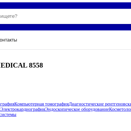
онтакты
MEDICAL 8558
ография
Компьютерная томография
Диагностические рентгеновск
я
Электрокардиография
Эндоскопическое оборудование
Косметоло
системы