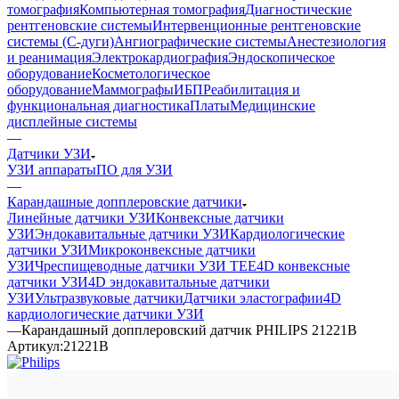
томография
Компьютерная томография
Диагностические
рентгеновские системы
Интервенционные рентгеновские
системы (С-дуги)
Ангиографические системы
Анестезиология
и реанимация
Электрокардиография
Эндоскопическое
оборудование
Косметологическое
оборудование
Маммографы
ИБП
Реабилитация и
функциональная диагностика
Платы
Медицинские
дисплейные системы
—
Датчики УЗИ
УЗИ аппараты
ПО для УЗИ
—
Карандашные допплеровские датчики
Линейные датчики УЗИ
Конвексные датчики
УЗИ
Эндокавитальные датчики УЗИ
Кардиологические
датчики УЗИ
Микроконвексные датчики
УЗИ
Чреспищеводные датчики УЗИ TEE
4D конвексные
датчики УЗИ
4D эндокавитальные датчики
УЗИ
Ультразвуковые датчики
Датчики эластографии
4D
кардиологические датчики УЗИ
—
Карандашный допплеровский датчик PHILIPS 21221B
Артикул:
21221B