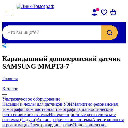
Карандашный допплеровский датчик
SAMSUNG MMPT3-7
Главная
—
Каталог
—
Ультразвуковое оборудование
Насадки и чехлы для датчиков УЗИ
Магнитно-резонансная
томография
Компьютерная томография
Диагностические
рентгеновские системы
Интервенционные рентгеновские
системы (С-дуги)
Ангиографические системы
Анестезиология
и реанимация
Электрокардиография
Эндоскопическое