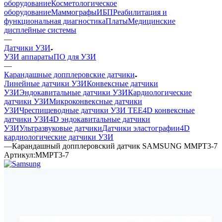
оборудование
Косметологическое
оборудование
Маммографы
ИБП
Реабилитация и
функциональная диагностика
Платы
Медицинские
дисплейные системы
—
Датчики УЗИ
УЗИ аппараты
ПО для УЗИ
—
Карандашные допплеровские датчики
Линейные датчики УЗИ
Конвексные датчики
УЗИ
Эндокавитальные датчики УЗИ
Кардиологические
датчики УЗИ
Микроконвексные датчики
УЗИ
Чреспищеводные датчики УЗИ TEE
4D конвексные
датчики УЗИ
4D эндокавитальные датчики
УЗИ
Ультразвуковые датчики
Датчики эластографии
4D
кардиологические датчики УЗИ
—
Карандашный допплеровский датчик SAMSUNG MMPT3-7
Артикул:
MMPT3-7