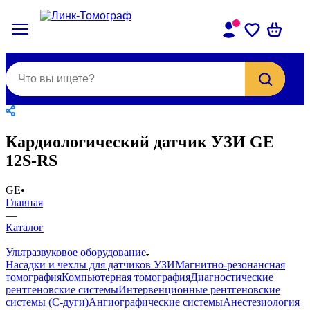
Кардиологический датчик УЗИ GE
12S-RS
GE
•
Главная
—
Каталог
—
Ультразвуковое оборудование
Насадки и чехлы для датчиков УЗИ
Магнитно-резонансная
томография
Компьютерная томография
Диагностические
рентгеновские системы
Интервенционные рентгеновские
системы (С-дуги)
Ангиографические системы
Анестезиология