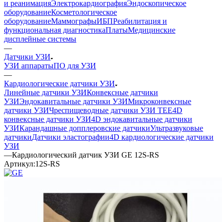
и реанимация
Электрокардиография
Эндоскопическое
оборудование
Косметологическое
оборудование
Маммографы
ИБП
Реабилитация и
функциональная диагностика
Платы
Медицинские
дисплейные системы
—
Датчики УЗИ
УЗИ аппараты
ПО для УЗИ
—
Кардиологические датчики УЗИ
Линейные датчики УЗИ
Конвексные датчики
УЗИ
Эндокавитальные датчики УЗИ
Микроконвексные
датчики УЗИ
Чреспищеводные датчики УЗИ TEE
4D
конвексные датчики УЗИ
4D эндокавитальные датчики
УЗИ
Карандашные допплеровские датчики
Ультразвуковые
датчики
Датчики эластографии
4D кардиологические датчики
УЗИ
—
Кардиологический датчик УЗИ GE 12S-RS
Артикул:
12S-RS