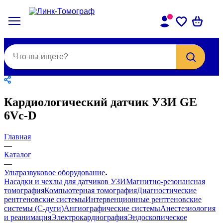
Кардиологический датчик УЗИ GE
6Vc-D
Главная
—
Каталог
—
Ультразвуковое оборудование
Насадки и чехлы для датчиков УЗИ
Магнитно-резонансная
томография
Компьютерная томография
Диагностические
рентгеновские системы
Интервенционные рентгеновские
системы (С-дуги)
Ангиографические системы
Анестезиология
и реанимация
Электрокардиография
Эндоскопическое