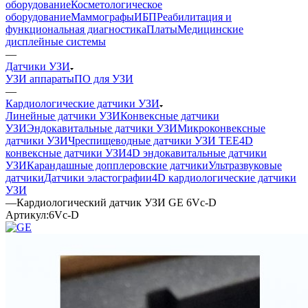
оборудование
Косметологическое
оборудование
Маммографы
ИБП
Реабилитация и
функциональная диагностика
Платы
Медицинские
дисплейные системы
—
Датчики УЗИ
УЗИ аппараты
ПО для УЗИ
—
Кардиологические датчики УЗИ
Линейные датчики УЗИ
Конвексные датчики
УЗИ
Эндокавитальные датчики УЗИ
Микроконвексные
датчики УЗИ
Чреспищеводные датчики УЗИ TEE
4D
конвексные датчики УЗИ
4D эндокавитальные датчики
УЗИ
Карандашные допплеровские датчики
Ультразвуковые
датчики
Датчики эластографии
4D кардиологические датчики
УЗИ
—
Кардиологический датчик УЗИ GE 6Vc-D
Артикул:
6Vc-D