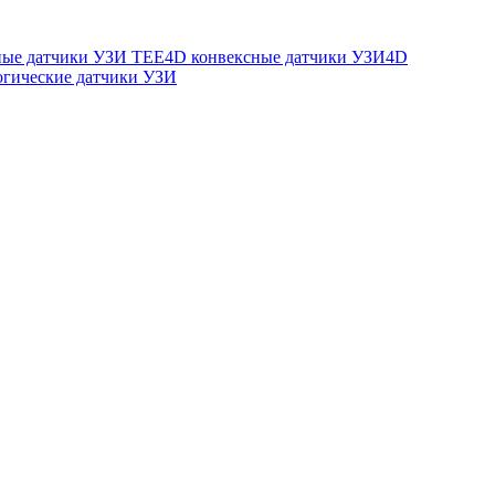
ые датчики УЗИ TEE
4D конвексные датчики УЗИ
4D
огические датчики УЗИ