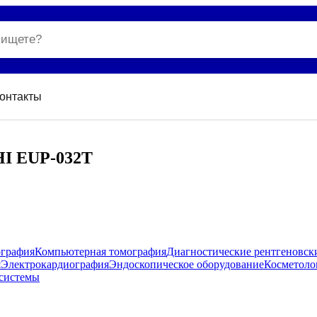
онтакты
HI EUP-032T
ография
Компьютерная томография
Диагностические рентгеновск
я
Электрокардиография
Эндоскопическое оборудование
Косметоло
системы