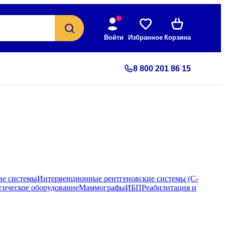
Войти
Избранное
Корзина
8 800 201 86 15
ие системы
Интервенционные рентгеновские системы (С-
гическое оборудование
Маммографы
ИБП
Реабилитация и