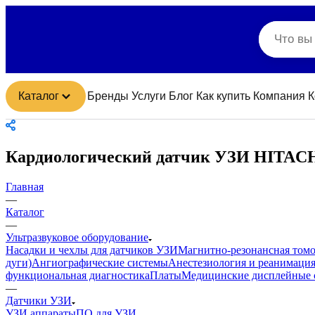
Каталог
Бренды
Услуги
Блог
Как купить
Компания
К
Кардиологический датчик УЗИ HITAC
Главная
—
Каталог
—
Ультразвуковое оборудование
Насадки и чехлы для датчиков УЗИ
Магнитно-резонансная том
дуги)
Ангиографические системы
Анестезиология и реанимаци
функциональная диагностика
Платы
Медицинские дисплейные 
—
Датчики УЗИ
УЗИ аппараты
ПО для УЗИ