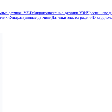
ьные датчики УЗИ
Микроконвексные датчики УЗИ
Чреспищеводн
тчики
Ультразвуковые датчики
Датчики эластографии
4D кардиол